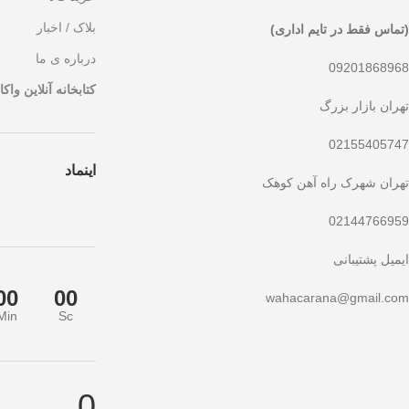
بلاک / اخبار
(تماس فقط در تایم اداری)
درباره ی ما
09201868968
کتابخانه آنلاین واکار
تهران بازار بزرگ
02155405747
اینماد
تهران شهرک راه آهن کوهک
02144766959
ایمیل پشتیبانی
00
00
wahacarana@gmail.com
Min
Sc
ید!
تخفیف ویژه صرفاً مختص خریدهای امروز است. برای دریافت بهترین قیمت ب
0