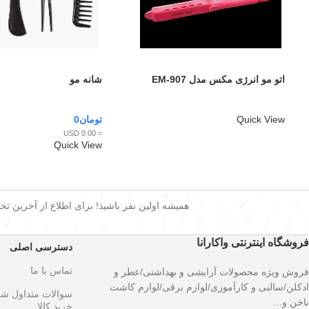
اتو مو انرژی مکس مدل EM-907
شانه مو
Quick View
تومان
0
≈ 0.00 USD
Quick View
همیشه اولین نفر باشید! برای اطلاع از آخرین تخفی
فروشگاه اینترنتی واکارانا
دسترسی اصلی
تماس با ما
فروش ویژه محصولات آرایشی و بهداشتی/عطر و
ادکلن/سالنی و کارآموزی/لوازم برقی/لوازم کاشت
سوالات متداول ش
ناخن و…
خرید کالا