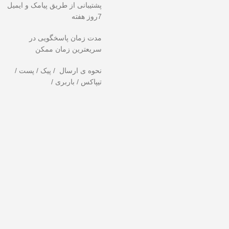
پشتیبانی از طریق پیامک و ایمیل
7روز هفته
مدت زمان پاسخگویی در
سریعترین زمان ممکن
نحوه ی ارسال / پیک / پست /
تیپاکس / باربری /
ت ندهید!
تخفیف ویژه صرفاً مختص خریدهای امروز است. برای دریافت بهترین ق