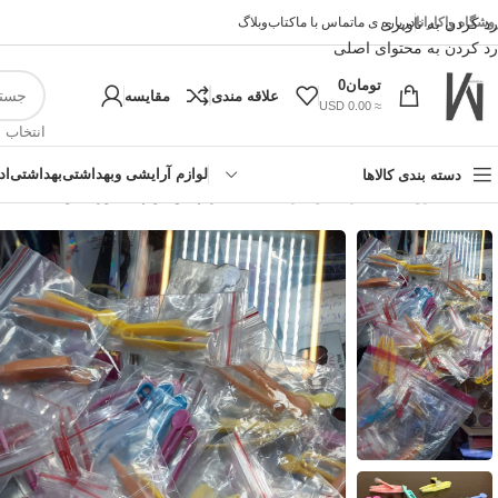
وشگاه واکارانا
رد کردن به ناوبری
درباره ی ما
تماس با ما
کتاب
وبلاگ
رد کردن به محتوای اصلی
تومان
0
علاقه مندی
مقایسه
≈ 0.00 USD
انتخاب 
لوازم آرایشی وبهداشتی
بهداشتی
اد
دسته بندی کالاها
خانه
»
فروشگاه اینترنتی واکارنا
»
کیت انبر (پنس) و اپلیکاتور (سواب)
!تجربه