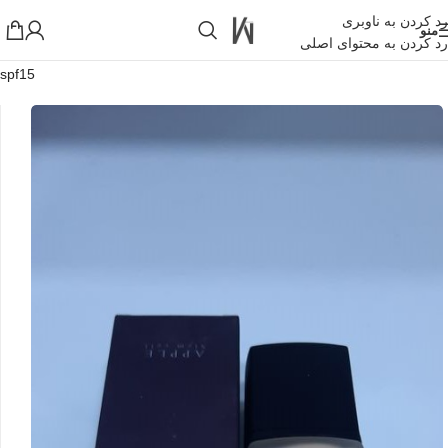
رد کردن به ناوبری
منو
رد کردن به محتوای اصلی
خانه
»
فروشگاه اینترنتی واکارنا
»
کرم پودر لورینت LORIENT شماره mf4
spf15
!تجربه یک خرید عالی فرصت را از دست ندهید همین امروز از تخفیفات
ویژه بهرمند شوید!