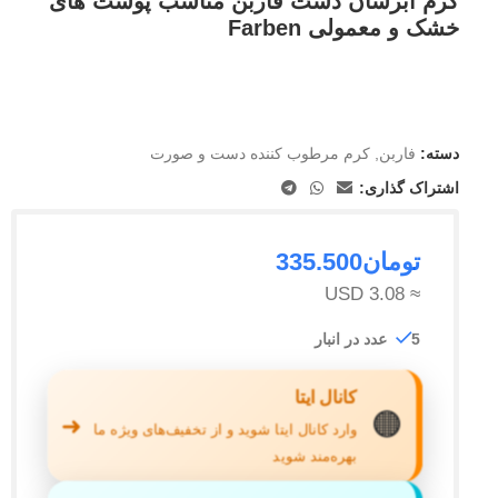
کرم آبرسان دست فاربن مناسب پوست های
خشک و معمولی Farben
دسته:
فاربن
,
کرم مرطوب کننده دست و صورت
اشتراک گذاری:
تومان
335.500
≈ 3.08 USD
5 عدد در انبار
کانال ایتا
🟠
➜
وارد کانال ایتا شوید و از تخفیف‌های ویژه ما
بهره‌مند شوید