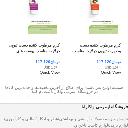
کرم مرطوب کننده دست
کرم مرطوب کننده دست تیوپی
وصورت تیوپی درلایت مناسب
درلایت مناسب پوست های
پوست های بسیار خشک 60 میل
معمولی و خشک حجم 60 میل
تومان
117.120
تومان
117.120
Dorlight
Dorlight
≈ 1.07 USD
≈ 1.07 USD
Quick View
Quick View
همیشه اولین نفر باشید! برای اطلاع از آخرین تخفیف‌ها و جدیدترین کالاها
در فروشگاه اینترنتی واکارانا ثبت‌نام کنید.
فروشگاه اینترنتی واکارانا
فروش ویژه محصولات آرایشی و بهداشتی/عطر و ادکلن/سالنی و کارآموزی/
لوازم برقی/لوازم کاشت ناخن و…