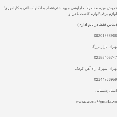
فروش ویژه محصولات آرایشی و بهداشتی/عطر و ادکلن/سالنی و کارآموزی/
لوازم برقی/لوازم کاشت ناخن و…
(تماس فقط در تایم اداری)
09201868968
تهران بازار بزرگ
02155405747
تهران شهرک راه آهن کوهک
02144766959
ایمیل پشتیبانی
wahacarana@gmail.com