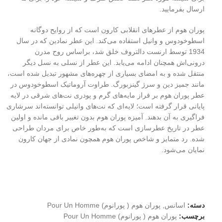
ارسال بفرمایید.
پوران هوم از عطرهای انقلابی کارون است که از روایح دوگانه
اسطوخودوس و وانیل استفاده می‌کند. این عطر نمادین که در سال
1934 توسط ارنست دالتروف خلق شد، براساس روح مدرن
درونی‌اش همچنان ادامه می‌یابد. این عطر از نسلی به نسل دیگر
منتقل شده و به امضای بسیاری از چهره‌های مشهور تبدیل شده است،
مانند جمیز دین و سرژ گینزبورگ. طراوت آروماتیک اسطوخودوس در
عطر پوران هوم بر فراز مایه‌های گرم و پودری نت‌های شرقی در لایه
پایانی قرار گرفته است؛ لایه‌ای که نت‌های وانیلی توانسته‌اند سرشاری
فراگیری به آن بدهند. آمیزه پوران هوم بدون تغییر باقی مانده و اولین
عطر در تاریخ عطرسازی است که به‌طور خاص برای مردان طراحی
شده. رد متمایز و شاخص پوران هوم همچون نمادی از جهان کارون
نمایان می‌شود.
دسته:
اسانس
,
پوران هوم ( پورانوم) Pour Un Homme
برچسب:
پوران هوم ( پورانوم) Pour Un Homme