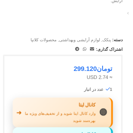
آرایش.
دسته:
پنکک
,
لوازم آرایشی وبهداشتی
,
محصولات کلانپا
اشتراک گذاری:
تومان
299.120
≈ 2.74 USD
1 عدد در انبار
کانال ایتا
🟠
➜
وارد کانال ایتا شوید و از تخفیف‌های ویژه ما
بهره‌مند شوید