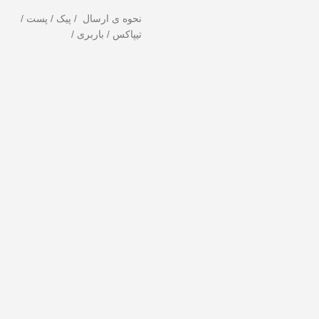
نحوه ی ارسال / پیک / پست /
تیپاکس / باربری /
ندهید!
تخفیف ویژه صرفاً مختص خریدهای امروز است. برای دریافت بهترین قیم