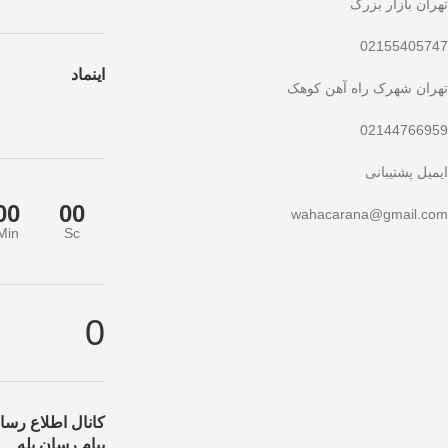
تهران بازار بزرگ
02155405747
اینماد
تهران شهرک راه آهن کوهک
02144766959
ایمیل پشتیبانی
00
00
wahacarana@gmail.com
Min
Sc
تخفیف ویژه صرفاً مختص خریدهای امروز است. برای دریافت بهترین قیمت با ب
0
کانال اطلاع رسان
پیام رسان بله