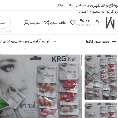
وشگاه واکارانا
رد کردن به ناوبری
درباره ی ما
تماس با ما
کتاب
وبلاگ
رد کردن به محتوای اصلی
تومان
0
علاقه مندی
مقایسه
≈ 0.00 USD
انتخاب 
لوازم آرایشی وبهداشتی
بهداشتی
اد
دسته بندی کالاها
خانه
»
فروشگاه اینترنتی واکارنا
»
ناخن مصنوعی ورقی طرح دار 24عددی
!تجربه