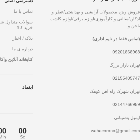
دسترسی اصلی
تماس با ما
فروش ویژه محصولات آرایشی و بهداشتی/عطر و
ادکلن/سالنی و کارآموزی/لوازم برقی/لوازم کاشت
سوالات متداول ش
ناخن و…
خرید کالا
بلاک / اخبار
(تماس فقط در تایم اداری)
درباره ی ما
09201868968
کتابخانه آنلاین واکار
تهران بازار بزرگ
02155405747
اینماد
تهران شهرک راه آهن کوهک
02144766959
ایمیل پشتیبانی
00
00
wahacarana@gmail.com
Min
Sc