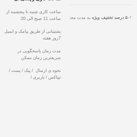
ساعت کاری شنبه تا پنجشنبه از
تثنایی را از دست ندهید!
۵۰ درصد تخفیف ویژه
به مدت محدود روی تمامی م
ساعت 11 صبح الی 20
پشتیبانی از طریق پیامک و ایمیل
7روز هفته
مدت زمان پاسخگویی در
سریعترین زمان ممکن
نحوه ی ارسال / پیک / پست /
تیپاکس / باربری /