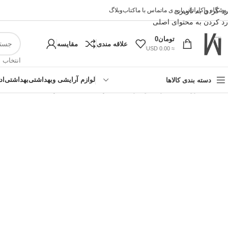
وشگاه واکارانا
رد کردن به ناوبری
درباره ی ما
تماس با ما
کتاب
وبلاگ
رد کردن به محتوای اصلی
تومان
0
علاقه مندی
مقایسه
≈ 0.00 USD
انتخاب 
لوازم آرایشی وبهداشتی
بهداشتی
اد
دسته بندی کالاها
خانه
»
فروشگاه اینترنتی واکارنا
»
لاک آرکیا 11 میل شماره A86
!تجربه