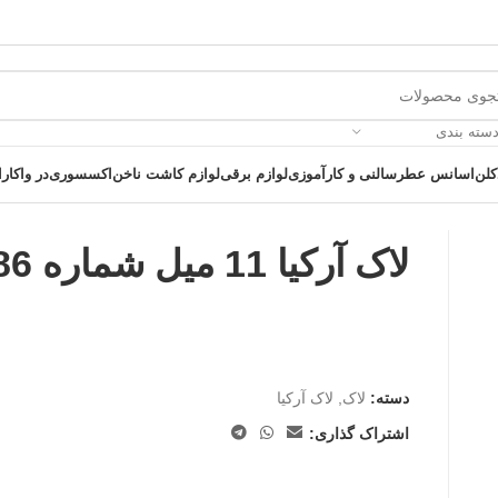
دسته بندی
کلن
اسانس عطر
سالنی و کارآموزی
لوازم برقی
لوازم کاشت ناخن
اکسسوری
در واکارا
لاک آرکیا 11 میل شماره A86
 یک خرید عالی فرصت را از دست ندهید همین امروز از تخفیفات ویژه بهرمند 
دسته:
لاک
,
لاک آرکیا
اشتراک گذاری: