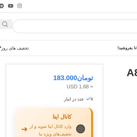
نا بفروشید!
تخفیف های روز
تومان
183.000
≈ 1.68 USD
شوید!
4 عدد در انبار
کانال ایتا
🟠
وارد کانال ایتا شوید و از
➜
تخفیف‌های ویژه ما