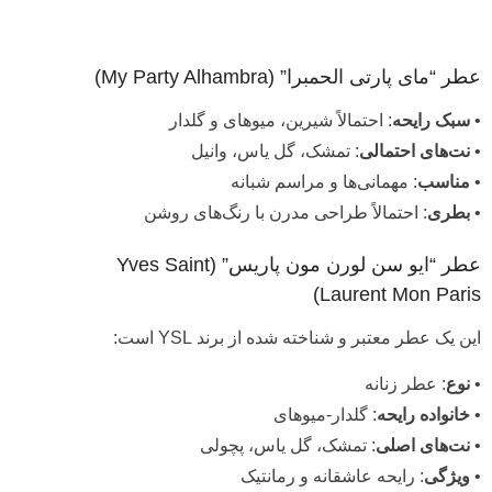
عطر “مای پارتی الحمبرا” (My Party Alhambra)
•
سبک رایحه
: احتمالاً شیرین، میوهای و گلدار
•
نت‌های احتمالی
: تمشک، گل یاس، وانیل
•
مناسب
: مهمانی‌ها و مراسم شبانه
•
بطری
: احتمالاً طراحی مدرن با رنگ‌های روشن
عطر “ایو سن لورن مون پاریس” (Yves Saint
Laurent Mon Paris)
این یک عطر معتبر و شناخته شده از برند YSL است:
•
نوع
: عطر زنانه
•
خانواده رایحه
: گلدار-میوهای
•
نت‌های اصلی
: تمشک، گل یاس، پچولی
•
ویژگی
: رایحه عاشقانه و رمانتیک