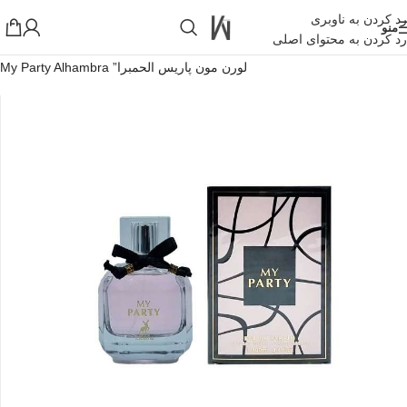
رد کردن به ناوبری
منو
رد کردن به محتوای اصلی
خانه
»
فروشگاه اینترنتی واکارنا
»
عطر ادکلن مای پارتی الحمبرا “ایو سن
لورن مون پاریس الحمبرا” My Party Alhambra
!تجربه یک خرید عالی فرصت را از دست ندهید همین امروز از تخفیفات
ویژه بهرمند شوید!