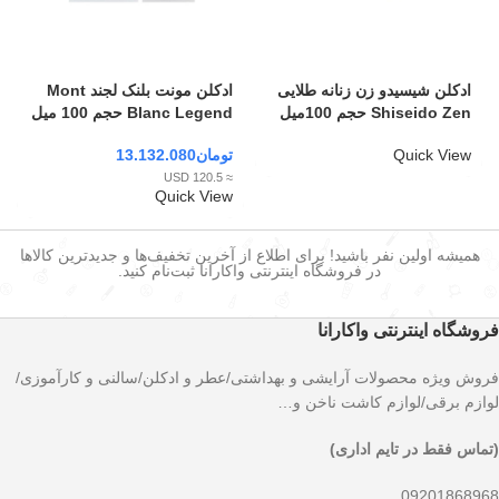
ادکلن شیسیدو زن زنانه طلایی
ادکلن مونت بلنک لجند Mont
Shiseido Zen حجم 100میل
Blanc Legend حجم 100 میل
Quick View
تومان
13.132.080
≈ 120.5 USD
Quick View
همیشه اولین نفر باشید! برای اطلاع از آخرین تخفیف‌ها و جدیدترین کالاها
در فروشگاه اینترنتی واکارانا ثبت‌نام کنید.
فروشگاه اینترنتی واکارانا
فروش ویژه محصولات آرایشی و بهداشتی/عطر و ادکلن/سالنی و کارآموزی/
لوازم برقی/لوازم کاشت ناخن و…
(تماس فقط در تایم اداری)
09201868968