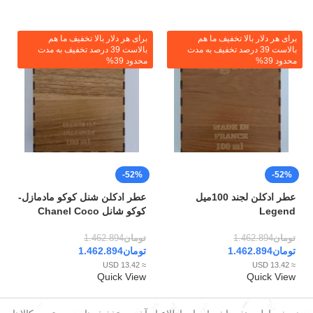
برای هر دلار بالا تخفیف ما هم
برای هر دلار بالا تخفیف ما هم
بالاست 39 درصد تخفیف به مدت
بالاست 39 درصد تخفیف به مدت
محدود 39%
محدود 39%
-52%
-52%
عطر ادکلن لجند 100میل
عطر ادکلن شنل کوکو مادمازل-
Legend
کوکو شانل Chanel Coco
تومان
1.462.894
تومان
1.462.894
تومان
1.462.894
تومان
1.462.894
≈ 13.42 USD
≈ 13.42 USD
Quick View
Quick View