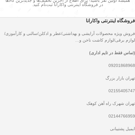
همیشه اولین نفر باشید! برای اطلاع از آخرین تخفیف‌ها و جدیدترین کالاها
در فروشگاه اینترنتی واکارانا ثبت‌نام کنید.
فروشگاه اینترنتی واکارانا
فروش ویژه محصولات آرایشی و بهداشتی/عطر و ادکلن/سالنی و کارآموزی/
لوازم برقی/لوازم کاشت ناخن و…
(تماس فقط در تایم اداری)
09201868968
تهران بازار بزرگ
02155405747
تهران شهرک راه آهن کوهک
02144766959
ایمیل پشتیبانی