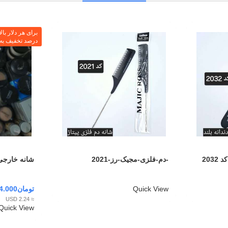
درصد تخفیف به م
203
-دم-فلزی-مجیک-رز-2021
شانه خارجی
Quick View
تومان
4.000
≈ 2.24 USD
Quick View