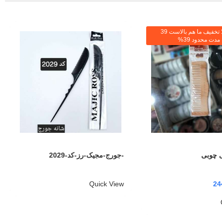
برای هر دلار بالا تخفیف ما هم بالاست 39
دت محدود 39%
 چوبی
-جورج-مجیک-رز-کد-2029
Quick View
24