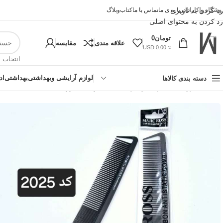
وشگاه واکارانا
رد کردن به ناوبری
درباره ی ما
تماس با ما
کتاب
وبلاگ
رد کردن به محتوای اصلی
تومان
0
علاقه مندی
مقایسه
≈ 0.00 USD
انتخاب 
لوازم آرایشی وبهداشتی
بهداشتی
اد
دسته بندی کالاها
خانه
»
فروشگاه اینترنتی واکارنا
»
شانه کار مجیک رز کد 2025
!تجربه