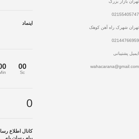
تهران بازار بزرگ
02155405747
اینماد
تهران شهرک راه آهن کوهک
02144766959
ایمیل پشتیبانی
00
00
wahacarana@gmail.com
Min
Sc
ید!
تخفیف ویژه صرفاً مختص خریدهای امروز است. برای دریافت بهترین قیمت ب
0
کانال اطلاع رسان
پیام رسان بله