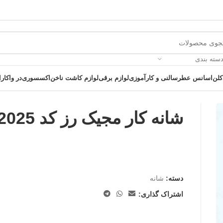
دسته بندی
کلن
اسانس عطر
سالنی و کارآموزی
لوازم برقی
لوازم کاشت ناخن
اکسسوری
در واکارا
شانه کار مجیک رز کد 2025
 یک خرید عالی فرصت را از دست ندهید همین امروز از تخفیفات ویژه بهرمند 
دسته:
شانه
اشتراک گذاری: