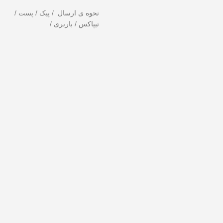
نحوه ی ارسال / پیک / پست /
تیپاکس / باربری /
ست ندهید!
تخفیف ویژه صرفاً مختص خریدهای امروز است. برای دریافت بهترین 