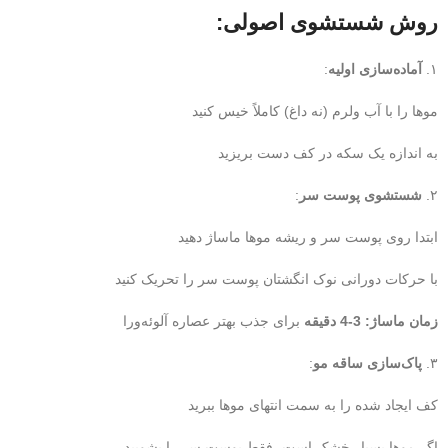
روش شستشوی اصولی:
۱.
آماده‌سازی اولیه
:
موها را با آب ولرم (نه داغ) کاملاً خیس کنید
به اندازه یک سکه در کف دست بریزید
۲.
شستشوی پوست سر
:
ابتدا روی پوست سر و ریشه موها ماساژ دهید
با حرکات دورانی نوک انگشتان پوست سر را تحریک کنید
زمان ماساژ: 3-4 دقیقه
برای جذب بهتر عصاره آلوئه‌ورا
۳.
پاک‌سازی ساقه مو
:
کف ایجاد شده را به سمت انتهای موها ببرید
اگر موها بسیار خشک است، فقط پوست سر را بشویید