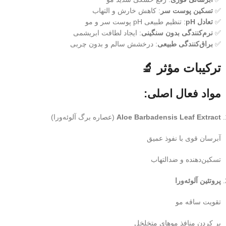
✅
تسکین پوست سر
: کاهش خارش و التهاب
✅
تعادل pH
: تنظیم طبیعی pH پوست سر و مو
✅
نرم‌کنندگی بدون سنگینی
: ایجاد لطافت ابریشمی
✅
براق‌کنندگی طبیعی
: درخشش سالم و بدون چربی
ترکیبات مؤثر 🔬
مواد فعال اصلی:
Aloe Barbadensis Leaf Extract
(عصاره برگ آلوئه‌ورا)
آبرسان قوی با نفوذ عمیق
تسکین‌دهنده و ضدالتهاب
پروتئین آلوئه‌ورا
تقویت ساقه مو
پر کردن منافذ موهای متخلخل