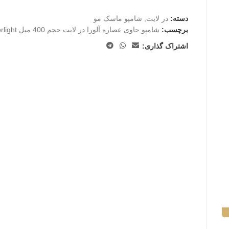
دسته:
در لایت
,
شامپو ماسک مو
برچسب:
شامپو حاوی عصاره آلورا در لایت حجم 400 میل Dorlight
اشتراک گذاری: