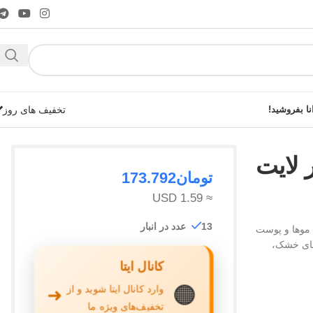
نا بفروشید!
تخفیف های روز
 لایت
تومان
173.792
≈ 1.59 USD
شوید!
13 عدد در انبار
ی موها و پوست
لیتر، برای موهای خشک،
کانال ایتا
🟠
وارد کانال ایتا شوید و از
➜
تخفیف‌های ویژه ما