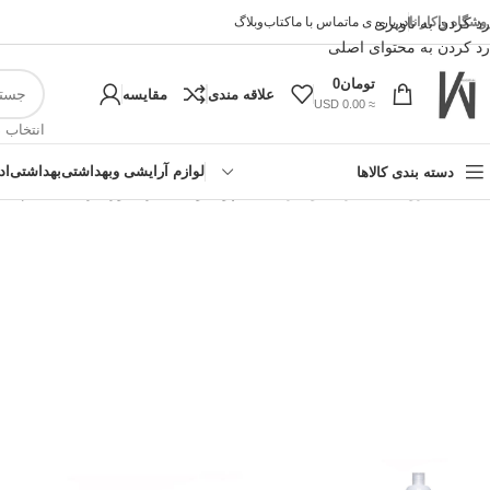
وشگاه واکارانا
رد کردن به ناوبری
درباره ی ما
تماس با ما
کتاب
وبلاگ
رد کردن به محتوای اصلی
تومان
0
علاقه مندی
مقایسه
≈ 0.00 USD
انتخاب 
لوازم آرایشی وبهداشتی
بهداشتی
اد
دسته بندی کالاها
خانه
»
فروشگاه اینترنتی واکارنا
»
شامپو حاوی عصاره آلورا در لایت حجم 400 میل Dorlight
!تجربه