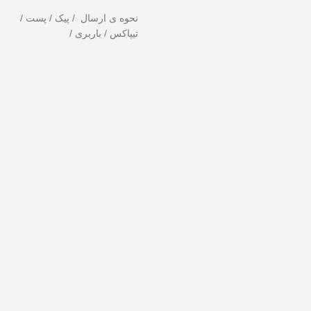
نحوه ی ارسال / پیک / پست /
تیپاکس / باربری /
د!
تخفیف ویژه صرفاً مختص خریدهای امروز است. برای دریافت بهترین قیمت با