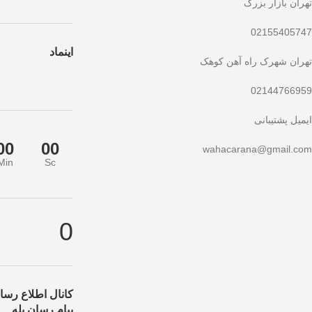
تهران بازار بزرگ
02155405747
اینماد
تهران شهرک راه آهن کوهک
02144766959
ایمیل پشتیبانی
00
00
wahacarana@gmail.com
Min
Sc
ف ویژه صرفاً مختص خریدهای امروز است. برای دریافت بهترین قیمت با بالات
0
کانال اطلاع رسان
پیام رسان بله