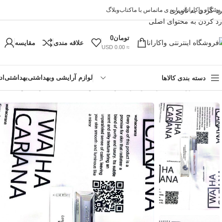
وشگاه واکارانا
رد کردن به ناوبری
درباره ی ما
تماس با ما
کتاب
وبلاگ
رد کردن به محتوای اصلی
تومان
0
علاقه مندی
مقایسه
≈ 0.00 USD
لوازم آرایشی وبهداشتی
بهداشتی
اد
دسته بندی کالاها
خانه
»
فروشگاه اینترنتی واکارنا
»
ریمل گاش سفید ضد آب فرچه مویی
!تجربه