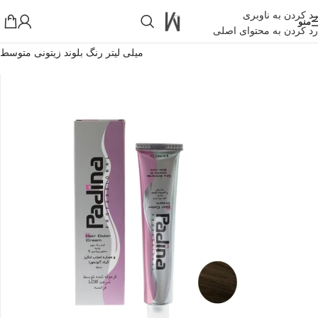
رد کردن به ناوبری
منو
رد کردن به محتوای اصلی
خانه
»
فروشگاه اینترنتی واکارنا
»
رنگ مو پادینا شماره M6-7-2 حجم 100
میلی لیتر رنگ بلوند زیتونی متوسط
!تجربه یک خرید عالی فرصت را از دست ندهید همین امروز از تخفیفات
ویژه بهرمند شوید!