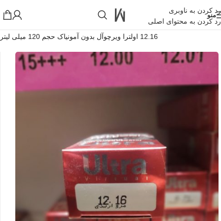
رد کردن به ناوبری
منو
رد کردن به محتوای اصلی
خانه
»
فروشگاه اینترنتی واکارنا
»
رنگ مو مرواریدی خیلی روشن شماره
12.16 اولترا ویرچوآل بدون آمونیاک حجم 120 میلی لیتر
!تجربه یک خرید عالی فرصت را از دست ندهید همین امروز از تخفیفات
ویژه بهرمند شوید!