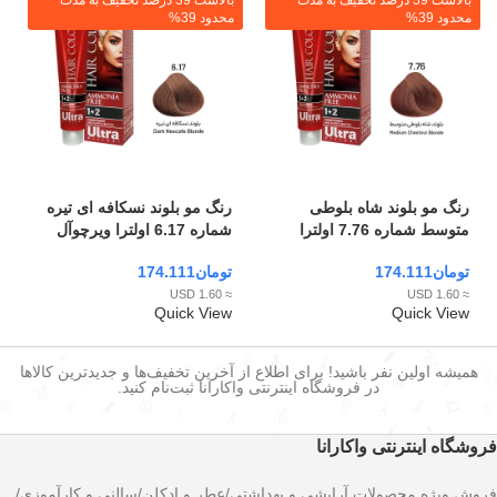
بالاست 39 درصد تخفیف به مدت
بالاست 39 درصد تخفیف به مدت
محدود 39%
محدود 39%
رنگ مو بلوند شاه بلوطی
رنگ مو بلوند نسکافه ای تیره
متوسط شماره 7.76 اولترا
شماره 6.17 اولترا ویرچوآل
ویرچوآل بدون آمونیاک حجم
بدون آمونیاک حجم 120 میلی
تومان
174.111
تومان
174.111
120 میلی لیتر
لیتر
≈ 1.60 USD
≈ 1.60 USD
Quick View
Quick View
همیشه اولین نفر باشید! برای اطلاع از آخرین تخفیف‌ها و جدیدترین کالاها
در فروشگاه اینترنتی واکارانا ثبت‌نام کنید.
فروشگاه اینترنتی واکارانا
فروش ویژه محصولات آرایشی و بهداشتی/عطر و ادکلن/سالنی و کارآموزی/