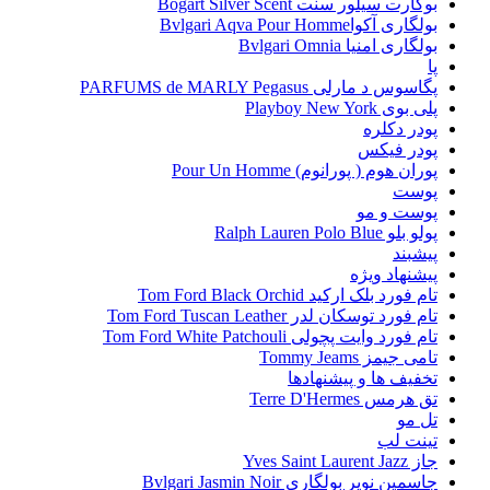
بوگارت سیلور سنت Bogart Silver Scent
بولگاری آکواBvlgari Aqva Pour Homme
بولگاری امنیا Bvlgari Omnia
پا
پگاسوس د مارلی PARFUMS de MARLY Pegasus
پلی بوی Playboy New York
پودر دکلره
پودر فیکس
پوران هوم ( پورانوم) Pour Un Homme
پوست
پوست و مو
پولو بلو Ralph Lauren Polo Blue
پیشبند
پیشنهاد ویژه
تام فورد بلک ارکید Tom Ford Black Orchid
تام فورد توسکان لدر Tom Ford Tuscan Leather
تام فورد وایت پچولی Tom Ford White Patchouli
تامی جیمز Tommy Jeams
تخفیف ها و پیشنهادها
تق هرمس Terre D'Hermes
تل مو
تینت لب
جاز Yves Saint Laurent Jazz
جاسمین نویر بولگاری Bvlgari Jasmin Noir