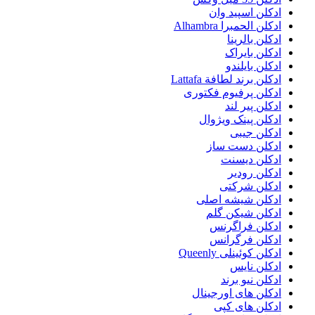
ادکلن اسپید وان
ادکلن الحمبرا Alhambra
ادکلن بالرینا
ادکلن بایراک
ادکلن بایلندو
ادکلن برند لطافة Lattafa
ادکلن پرفیوم فکتوری
ادکلن پیر لند
ادکلن پینک ویژوال
ادکلن جیبی
ادکلن دست ساز
ادکلن دیسنت
ادکلن رودیر
ادکلن شرکتی
ادکلن شیشه اصلی
ادکلن شیکن گلم
ادکلن فراگرنس
ادکلن فرگرانس
ادکلن کوئینلی Queenly
ادکلن نایس
ادکلن نیو برند
ادکلن های اورجینال
ادکلن های کپی