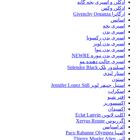
ادکلن و اسپری بچه گانه
ادکلن وکس
ارگانزا Givenchy Organza
اسانس
اسپری بچه
اسپری بدن
اسپری بدن رکسونا
اسپری بدن لویز
اسپری بدن نیوا
اسپری بدن نیوره NEWRE
اسپری حالت دهنده مو
اسپلندور بلک Splendor Black
استار لیدی
استون
استیل جنیفر لوپز Jennifer Lopez Still
اسکراب
افتر شیو
اکسسوریز
اکسیدان
اکلت لانوین Eclat Lanvin
اگزریوس Xeryus Rouge
اُلد اسپایس
المپیا Paco Rabanne Olympea
الین Thierry Mugler Alien