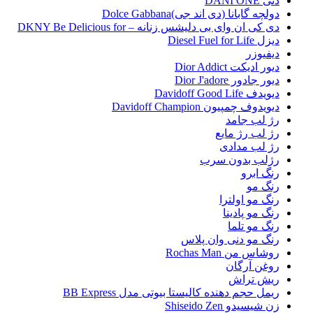
دنی DANI ONE
دولچه گابانا (دی اند جی)Dolce Gabbana
دی کی ان وای بی دلیشس زنانه – DKNY Be Delicious for
دیزل Diesel Fuel for Life
دیفیوزر
دیور ادیکت Dior Addict
دیور جادور Dior J'adore
دیویدف Davidoff Good Life
دیویدوف چمپیون Davidoff Champion
رژ لب جامد
رژ لب رژ مایع
رژ لب مدادی
رژلب بدون سرب
رنگ ابرو
رنگ مو
رنگ مو اولترا
رنگ مو پادینا
رنگ مو تلما
رنگ مو دنی وان پلاس
روشاس من Rochas Man
روغن آرگان
ریش تراش
ریمل حجم دهنده کالیستا بیوتی مدل BB Express
زن شیسیدو Shiseido Zen