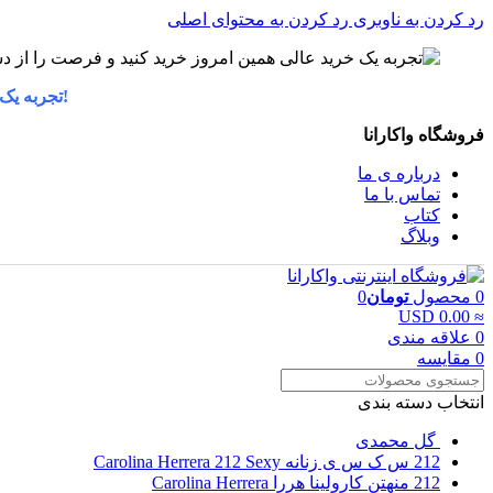
رد کردن به ناوبری
رد کردن به محتوای اصلی
!تجربه یک
فروشگاه واکارانا
درباره ی ما
تماس با ما
کتاب
وبلاگ
0
محصول
تومان
0
≈ 0.00 USD
0
علاقه مندی
0
مقایسه
انتخاب دسته بندی
گل محمدی
212 س ک س ی زنانه Carolina Herrera 212 Sexy
212 منهتن کارولینا هررا Carolina Herrera