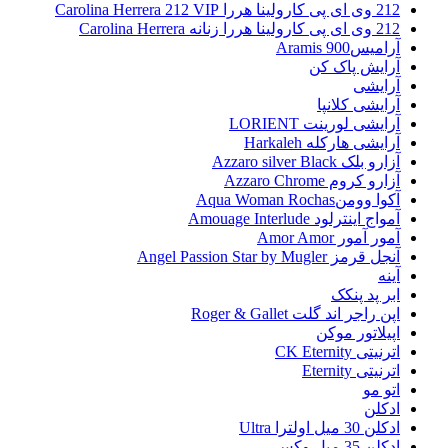
212 وی ای پی کارولینا هررا Carolina Herrera 212 VIP
212 وی ای پی کارولینا هررا زنانه Carolina Herrera
آرامیس900 Aramis
آرایش پاک کن
آرایشی
آرایشی کلانپا
آرایشی لورینت LORIENT
آرایشی هارکله Harkaleh
آزارو بلک Azzaro silver Black
آزارو کروم Azzaro Chrome
آکوا وومنAqua Woman Rochas
آمواج اینترلود Amouage Interlude
آمور آمور Amor Amor
آنجل قرمز Angel Passion Star by Mugler
آینه
ابر پد پنکک
اپن راجر اند گلت Roger & Gallet
اپیلاتور موکن
اترنیتی CK Eternity
اترنیتی Eternity
اتو مو
ادکلن
ادکلن 30 میل اولترا Ultra
ادکلن 35 میل وکس