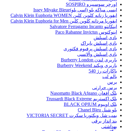
اورچر سوسپیرو SOSPIRO
ایسی میاکه بلو (اسی بلو)Issey Miyake Bleue
ایفوریا زنانه کلوین کلین Calvin Klein Euphoria WOMEN
ایفوریا مردانه کلوین کلین Calvin Klein Euphoria for Men
اینکانتو Salvatore Ferragamo Incanto
اینوکتوس Paco Rabanne Invictus
بادی اسپلش
بادی اسپلش بایراک
بادی اسپلش پرفیوم فکتوری
بادی اسپلش والانسی
باربری لندن Burberry London
باربری ویکند Burberry Weekend
باکارات رژ 540
بالم لب
برس
برس حرارتی
بلک افغان Nasomatto Black Afgano
بلک اکستریم Trussardi Black Extreme
بلک اوپیوم BLACK OPIUM
بلو شنل Chanel Bleu
بمب شل ویکتوریا سکرت VICTORIA SECRET
بند انداز برقی
بهداشتی