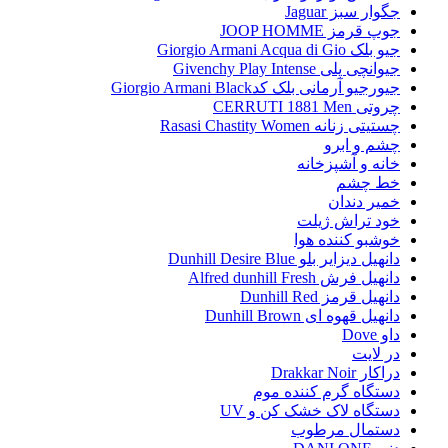
جگوار سبز Jaguar
جوپ قرمز JOOP HOMME
جیو بلک Giorgio Armani Acqua di Gio
جیوانچی پلی Givenchy Play Intense
جیورجیو آرمانی بلک کدGiorgio Armani Black
چروتی CERRUTI 1881 Men
چستیتی زنانه Rasasi Chastity Women
چشم و ابرو
خانه و آشپزخانه
خط چشم
خمیر دندان
خود تراش ژیلت
خوشبو کننده هوا
دانهیل دیزایر بلو Dunhill Desire Blue
دانهیل فرش Alfred dunhill Fresh
دانهیل قرمز Dunhill Red
دانهیل قهوه ای Dunhill Brown
داو Dove
در لایت
دراکار Drakkar Noir
دستگاه گرم کننده موم
دستگاه لاک خشک کن و UV
دستمال مرطوب