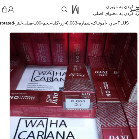
رد کردن به ناوبری
منو
رد کردن به محتوای اصلی
خانه
»
فروشگاه اینترنتی واکارنا
»
رنگ-مو-دنی-وان-پلاس-DANI-ONE-
PLUS-بدون-آمونیاک-شماره-8.063-رز-گلد-حجم-100-میلی-لیتر-rotated
!تجربه یک خرید عالی فرصت را از دست ندهید همین امروز از تخفیفات
ویژه بهرمند شوید!