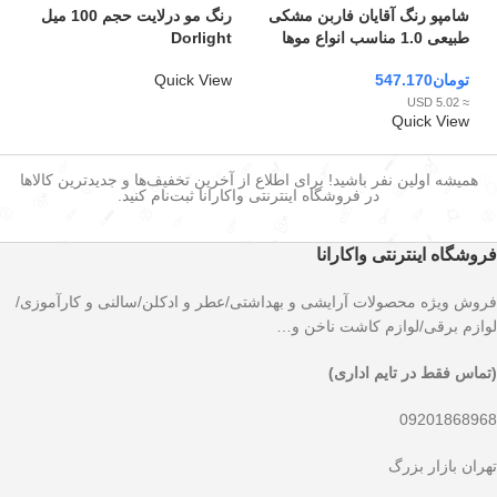
شامپو رنگ آقایان فاربن مشکی
رنگ مو درلایت حجم 100 میل
طبیعی 1.0 مناسب انواع موها
Dorlight
Farben
تومان
547.170
Quick View
≈ 5.02 USD
Quick View
همیشه اولین نفر باشید! برای اطلاع از آخرین تخفیف‌ها و جدیدترین کالاها
در فروشگاه اینترنتی واکارانا ثبت‌نام کنید.
فروشگاه اینترنتی واکارانا
فروش ویژه محصولات آرایشی و بهداشتی/عطر و ادکلن/سالنی و کارآموزی/
لوازم برقی/لوازم کاشت ناخن و…
(تماس فقط در تایم اداری)
09201868968
تهران بازار بزرگ