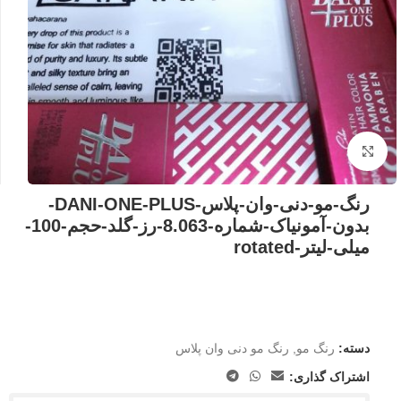
بزرگنمایی تصویر
رنگ-مو-دنی-وان-پلاس-DANI-ONE-PLUS-
بدون-آمونیاک-شماره-8.063-رز-گلد-حجم-100-
میلی-لیتر-rotated
دسته:
رنگ مو
,
رنگ مو دنی وان پلاس
اشتراک گذاری: