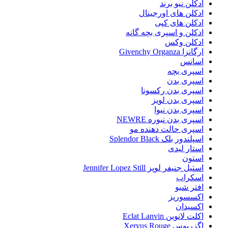
ادکلن نیو برند
ادکلن های اورجینال
ادکلن های کپی
ادکلن و اسپری بچه گانه
ادکلن وکس
ارگانزا Givenchy Organza
اسانس
اسپری بچه
اسپری بدن
اسپری بدن رکسونا
اسپری بدن لویز
اسپری بدن نیوا
اسپری بدن نیوره NEWRE
اسپری حالت دهنده مو
اسپلندور بلک Splendor Black
استار لیدی
استون
استیل جنیفر لوپز Jennifer Lopez Still
اسکراب
افتر شیو
اکسسوریز
اکسیدان
اکلت لانوین Eclat Lanvin
اگزریوس Xeryus Rouge