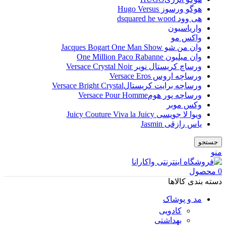
هوگو ورسوز Hugo Versus
هی وود dsquared he wood
واریاسیون
واکس مو
وان من شو Jacques Bogart One Man Show
وان میلیون One Million Paco Rabanne
ورساچ کریستال نویر Versace Crystal Noir
ورساچه اروس Versace Eros
ورساچه برایت کریستالVersace Bright Crystal
ورساچه پور هومVersace Pour Homme
وکس موبر
ویوا لا جویسی Juicy Couture Viva la Juicy
یاس رازقی Jasmin
جستجو
منو
0
محصول
دسته بندی کالاها
مد و پوشاک
کادویی
بهداشتی