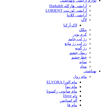
لوازم آرایشی وبهداشتی
آرایشی هارکله Harkaleh
آرایشی لورینت LORIENT
آرایشی کلانپا
لاک
لاک آرکیا
پنکک
کرم پودر
رژ لب جامد
رژ لب رژ مایع
رژ گونه
ریمل چشم
خط چشم
سایه
مداد
بهداشتی
مام رول
مام الورا ELVORA
مام نیوآ
مام صابونی رکسونا
داو Dove
اُلد اسپایس
مام فا