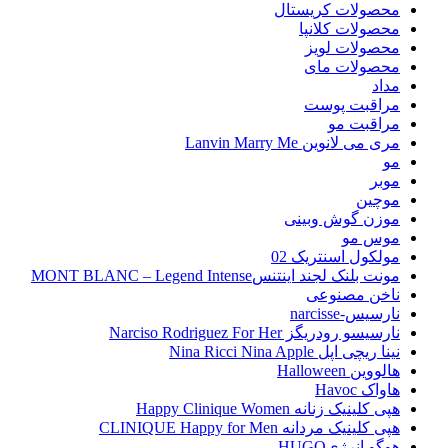
محصولات کریستال
محصولات کلانپا
محصولات لویز
محصولات مای
مداد
مراقبت پوست
مراقبت مو
مری می لانوین Lanvin Marry Me
مو
موبر
موچین
موزن گوش وبینی
موس مو
مولکول اسنتریک 02
مونت بلنک لجند اینتنسMONT BLANC – Legend Intense
ناخن مصنوعی
نارسیس-narcisse
نارسیسو رودریگز Narciso Rodriguez For Her
نینا ریچی اپل Nina Ricci Nina Apple
هالووین Halloween
هاواک Havoc
هپی کلینیک زنانه Happy Clinique Women
هپی کلینیک مردانه CLINIQUE Happy for Men
هوگو انرژیHUGO