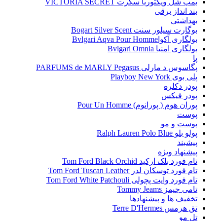
بمب شل ویکتوریا سکرت VICTORIA SECRET
بند انداز برقی
بهداشتی
بوگارت سیلور سنت Bogart Silver Scent
بولگاری آکواBvlgari Aqva Pour Homme
بولگاری امنیا Bvlgari Omnia
پا
پگاسوس د مارلی PARFUMS de MARLY Pegasus
پلی بوی Playboy New York
پودر دکلره
پودر فیکس
پوران هوم ( پورانوم) Pour Un Homme
پوست
پوست و مو
پولو بلو Ralph Lauren Polo Blue
پیشبند
پیشنهاد ویژه
تام فورد بلک ارکید Tom Ford Black Orchid
تام فورد توسکان لدر Tom Ford Tuscan Leather
تام فورد وایت پچولی Tom Ford White Patchouli
تامی جیمز Tommy Jeams
تخفیف ها و پیشنهادها
تق هرمس Terre D'Hermes
تل مو