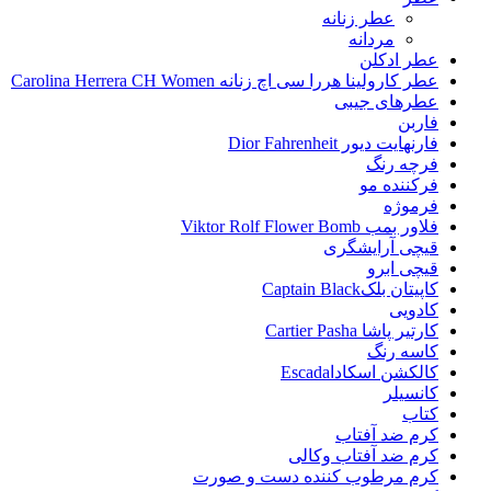
عطر زنانه
مردانه
عطر ادکلن
عطر کارولینا هررا سی اچ زنانه Carolina Herrera CH Women
عطرهای جیبی
فاربن
فارنهایت دیور Dior Fahrenheit
فرچه رنگ
فرکننده مو
فرموژه
فلاور بمب Viktor Rolf Flower Bomb
قیچی آرایشگری
قیچی ابرو
کاپیتان بلکCaptain Black
کادویی
کارتیر پاشا Cartier Pasha
کاسه رنگ
کالکشن اسکاداEscada
کانسیلر
کتاب
کرم ضد آفتاب
کرم ضد آفتاب وکالی
کرم مرطوب کننده دست و صورت