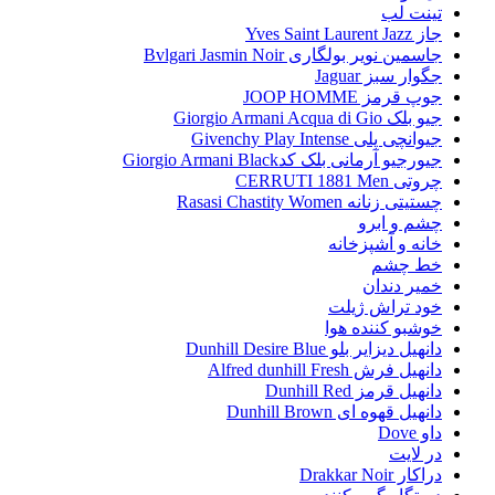
تینت لب
جاز Yves Saint Laurent Jazz
جاسمین نویر بولگاری Bvlgari Jasmin Noir
جگوار سبز Jaguar
جوپ قرمز JOOP HOMME
جیو بلک Giorgio Armani Acqua di Gio
جیوانچی پلی Givenchy Play Intense
جیورجیو آرمانی بلک کدGiorgio Armani Black
چروتی CERRUTI 1881 Men
چستیتی زنانه Rasasi Chastity Women
چشم و ابرو
خانه و آشپزخانه
خط چشم
خمیر دندان
خود تراش ژیلت
خوشبو کننده هوا
دانهیل دیزایر بلو Dunhill Desire Blue
دانهیل فرش Alfred dunhill Fresh
دانهیل قرمز Dunhill Red
دانهیل قهوه ای Dunhill Brown
داو Dove
در لایت
دراکار Drakkar Noir