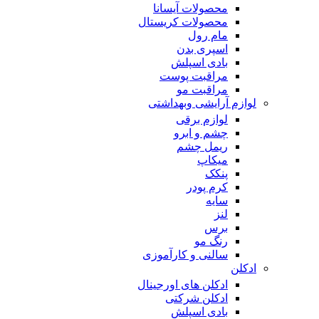
محصولات آیسانا
محصولات کریستال
مام رول
اسپری بدن
بادی اسپلش
مراقبت پوست
مراقبت مو
لوازم آرایشی وبهداشتی
لوازم برقی
چشم و ابرو
ریمل چشم
میکاپ
پنکک
کرم پودر
سایه
لنز
برس
رنگ مو
سالنی و کارآموزی
ادکلن
ادکلن های اورجینال
ادکلن شرکتی
بادی اسپلش