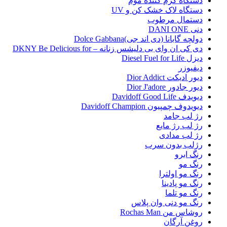
دستگاه گرم کننده موم
دستگاه لاک خشک کن و UV
دستمال مرطوب
دنی DANI ONE
دولچه گابانا (دی اند جی)Dolce Gabbana
دی کی ان وای بی دلیشس زنانه – DKNY Be Delicious for
دیزل Diesel Fuel for Life
دیفیوزر
دیور ادیکت Dior Addict
دیور جادور Dior J'adore
دیویدف Davidoff Good Life
دیویدوف چمپیون Davidoff Champion
رژ لب جامد
رژ لب رژ مایع
رژ لب مدادی
رژلب بدون سرب
رنگ ابرو
رنگ مو
رنگ مو اولترا
رنگ مو پادینا
رنگ مو تلما
رنگ مو دنی وان پلاس
روشاس من Rochas Man
روغن آرگان