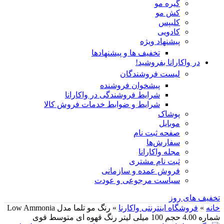
گیره مو
کش مو
کلیپس
کادویی
پیشنهاد ویژه
تخفیف ها و پیشنهادها
در واکارانا بفروشید!
لیست فروشندگان
پیشخوان فروشنده
شرایط فروشندگی در واکارانا
شرایط و ضوابط خدمات فروش کالا
پوشاک
موبایل
صفحه ثبت نام
سفارش‌ها
مجله واکارانا
ثبت نام مشتری
فروش عمده و سازمانی
سیاست مرجوعی و عودت
تخفیف های روز
خانه
»
فروشگاه اینترنتی واکارنا
»
رنگ مو تلما مدل Low Ammonia
شماره 4.00 حجم 100 میلی لیتر رنگ قهوه ای متوسط قوی