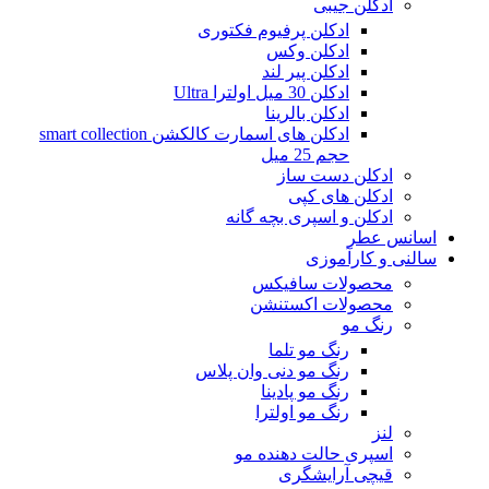
ادکلن جیبی
ادکلن پرفیوم فکتوری
ادکلن وکس
ادکلن پیر لند
ادکلن 30 میل اولترا Ultra
ادکلن بالرینا
ادکلن های اسمارت کالکشن smart collection
حجم 25 میل
ادکلن دست ساز
ادکلن های کپی
ادکلن و اسپری بچه گانه
اسانس عطر
سالنی و کارآموزی
محصولات سافیکس
محصولات اکستنشن
رنگ مو
رنگ مو تلما
رنگ مو دنی وان پلاس
رنگ مو پادینا
رنگ مو اولترا
لنز
اسپری حالت دهنده مو
قیچی آرایشگری