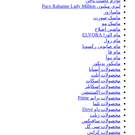
لوازم کاشت ناخن
لیدی میلیون Paco Rabanne Lady Million
ماساژور
ماسک صورت
ماسک مو
ماشین اصلاح
مام الورا ELVORA
مام رول
مام صابونی رکسونا
مام فا
مام نیوآ
مانیکور پدیکور
محصولات آیسانا
محصولات آیلت
محصولات اسکات
محصولات اسکایلر
محصولات اکستنشن
محصولات پرایم Prime
محصولات تلما
محصولات داو Dove
محصولات ژیلت
محصولات سافیکس
محصولات سی گل
محصولات کراتین