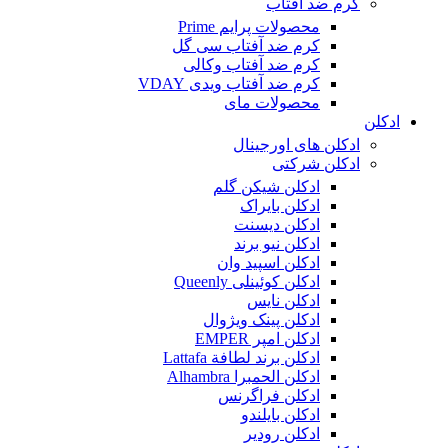
کرم ضد آفتاب
محصولات پرایم Prime
کرم ضد آفتاب سی گل
کرم ضد آفتاب وکالی
کرم ضد آفتاب ویدی VDAY
محصولات مای
ادکلن
ادکلن های اورجینال
ادکلن شرکتی
ادکلن شیکن گلم
ادکلن بایراک
ادکلن دیسنت
ادکلن نیو برند
ادکلن اسپید وان
ادکلن کوئینلی Queenly
ادکلن نایس
ادکلن پینک ویژوال
ادکلن امپر EMPER
ادکلن برند لطافة Lattafa
ادکلن الحمبرا Alhambra
ادکلن فراگرنس
ادکلن بایلندو
ادکلن رودیر