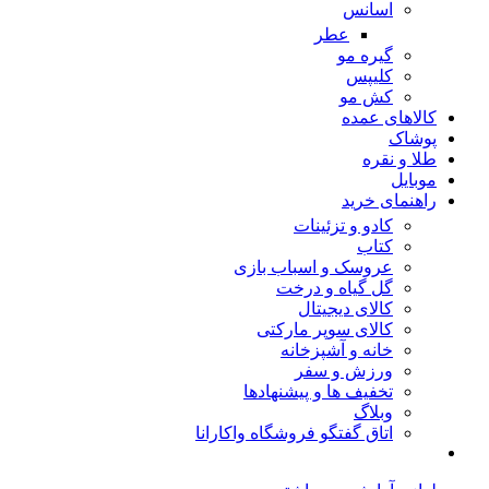
اسانس
عطر
گیره مو
کلیپس
کش مو
کالاهای عمده
پوشاک
طلا و نقره
موبایل
راهنمای خرید
کادو و تزئینات
کتاب
عروسک و اسباب بازی
گل گیاه و درخت
کالای دیجیتال
کالای سوپر مارکتی
خانه و آشپزخانه
ورزش و سفر
تخفیف ها و پیشنهادها
وبلاگ
اتاق گفتگو فروشگاه واکارانا