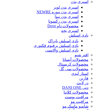
اسپری بدن
اسپری بدن لویز
اسپری بدن نیوره NEWRE
اسپری بدن نیوا
اسپری بدن رکسونا
محصولات داو Dove
اسپری بچه
بادی اسپلش
بادی اسپلش بایراک
بادی اسپلش پرفیوم فکتوری
بادی اسپلش والانسی
افتر شیو
محصولات آیسانا
محصولات کریستال
محصولات سی گل
استار لیدی
فاربن
در لایت
دنی DANI ONE
محصولات کلانپا
مراقبت پوست
مراقبت مو
شامپو ماسک مو