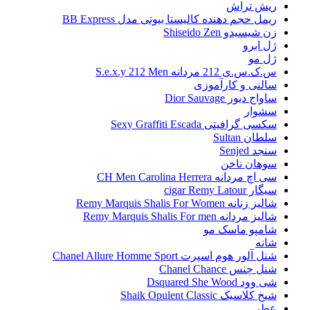
ریش تراش
ریمل حجم دهنده کالیستا بیوتی مدل BB Express
زن شیسیدو Shiseido Zen
ژل ابرو
ژل مو
س.ک.س.ی 212 مردانه S.e.x.y 212 Men
سالنی و کارآموزی
ساواج دیور Dior Sauvage
سشوار
سکسی گرافیتی Sexy Graffiti Escada
سلطان Sultan
سنجد Senjed
سوهان ناخن
سی اچ مردانه CH Men Carolina Herrera
سیگار cigar Remy Latour
شالیز زنانه Remy Marquis Shalis For Women
شالیز مردانه Remy Marquis Shalis For men
شامپو ماسک مو
شانه
شنل آلور هوم اسپرت Chanel Allure Homme Sport
شنل چنس Chanel Chance
شی وود Dsquared She Wood
شیخ کلاسیک Shaik Opulent Classic
عطر