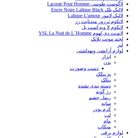
لاگوست طوسی Lacoste Pour Homme
لالیک بلک Encre Noire Lalique Black
لالیک لامور Lalique L'amour
لانکوم ترزور میدنایت رز
لانکوم لا ویه است بل
لانویت دی لهوم YSL La Nuit de L`Homme
لجند مونت بلانک
لنز
لوازم آرایشی وبهداشتی
ابزار
بدن
دست وصورت
پد پنکک
پنکک
دسته بندی نشده
رژ گونه
ریمل چشم
سایه
کرم پودر
لب
مام
میکاپ
لوازم برقی