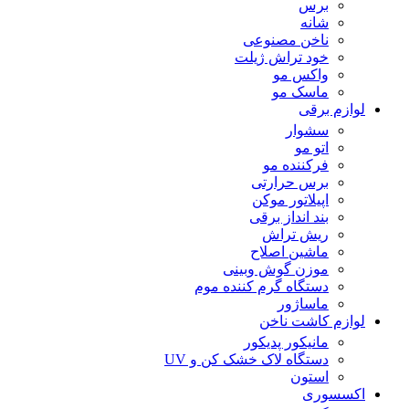
برس
شانه
ناخن مصنوعی
خود تراش ژیلت
واکس مو
ماسک مو
لوازم برقی
سشوار
اتو مو
فرکننده مو
برس حرارتی
اپیلاتور موکن
بند انداز برقی
ریش تراش
ماشین اصلاح
موزن گوش وبینی
دستگاه گرم کننده موم
ماساژور
لوازم کاشت ناخن
مانیکور پدیکور
دستگاه لاک خشک کن و UV
استون
اکسسوری