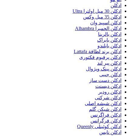
ادکلن
ادکلن 30 میل اولترا Ultra
ادکلن 35 میل وکس
ادکلن اسپید وان
ادکلن الحمبرا Alhambra
ادکلن بالرینا
ادکلن بایراک
ادکلن بایلندو
ادکلن برند لطافة Lattafa
ادکلن پرفیوم فکتوری
ادکلن پیر لند
ادکلن پینک ویژوال
ادکلن جیبی
ادکلن دست ساز
ادکلن دیسنت
ادکلن رودیر
ادکلن شرکتی
ادکلن شیشه اصلی
ادکلن شیکن گلم
ادکلن فراگرنس
ادکلن فرگرانس
ادکلن کوئینلی Queenly
ادکلن نایس