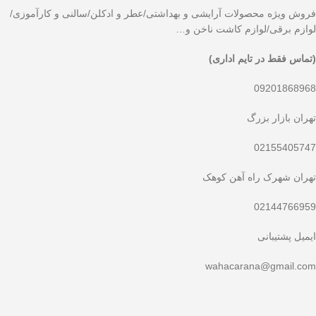
فروش ویژه محصولات آرایشی و بهداشتی/عطر و ادکلن/سالنی و کارآموزی/
لوازم برقی/لوازم کاشت ناخن و…
(تماس فقط در تایم اداری)
09201868968
تهران بازار بزرگ
02155405747
تهران شهرک راه آهن کوهک
02144766959
ایمیل پشتیبانی
wahacarana@gmail.com