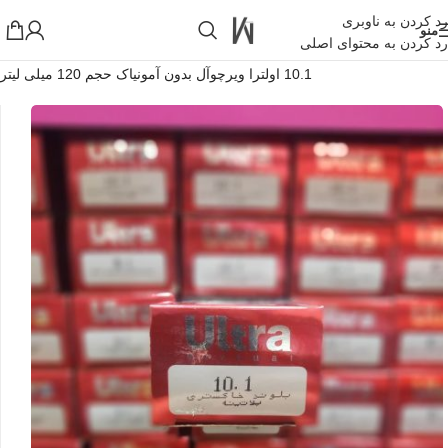
رد کردن به ناوبری
منو
رد کردن به محتوای اصلی
خانه
»
فروشگاه اینترنتی واکارنا
»
رنگ مو بلوند خاکستری پلاتینه شماره
10.1 اولترا ویرچوآل بدون آمونیاک حجم 120 میلی لیتر
!تجربه یک خرید عالی فرصت را از دست ندهید همین امروز از تخفیفات
ویژه بهرمند شوید!