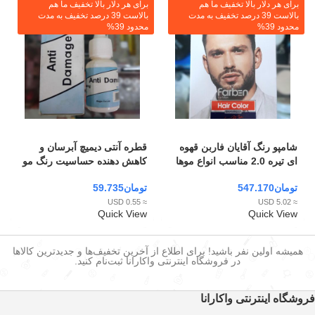
برای هر دلار بالا تخفیف ما هم
برای هر دلار بالا تخفیف ما هم
بالاست 39 درصد تخفیف به مدت
بالاست 39 درصد تخفیف به مدت
محدود 39%
محدود 39%
شامپو رنگ آقایان فاربن قهوه
قطره آنتی دیمیچ آبرسان و
ای تیره 2.0 مناسب انواع موها
کاهش دهنده حساسیت رنگ مو
Farben
تومان
547.170
تومان
59.735
≈ 0.55 USD
≈ 5.02 USD
Quick View
Quick View
همیشه اولین نفر باشید! برای اطلاع از آخرین تخفیف‌ها و جدیدترین کالاها
در فروشگاه اینترنتی واکارانا ثبت‌نام کنید.
فروشگاه اینترنتی واکارانا