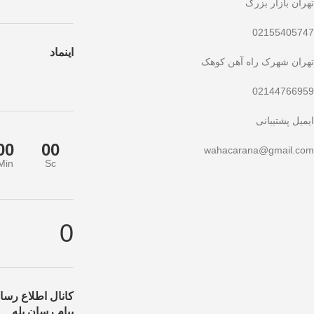
تهران بازار بزرگ
02155405747
اینماد
تهران شهرک راه آهن کوهک
02144766959
ایمیل پشتیبانی
00
00
wahacarana@gmail.com
Min
Sc
فیف ویژه صرفاً مختص خریدهای امروز است. برای دریافت بهترین قیمت با بالا
0
کانال اطلاع رسان
پیام رسان بله