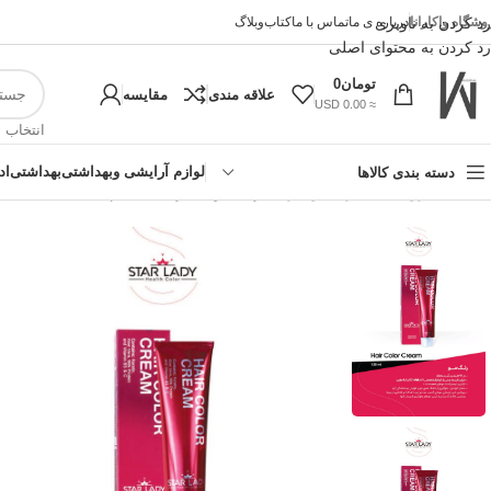
وشگاه واکارانا
رد کردن به ناوبری
درباره ی ما
تماس با ما
کتاب
وبلاگ
رد کردن به محتوای اصلی
تومان
0
علاقه مندی
مقایسه
≈ 0.00 USD
انتخاب 
لوازم آرایشی وبهداشتی
بهداشتی
اد
دسته بندی کالاها
خانه
»
فروشگاه اینترنتی واکارنا
»
رنگ مو استار لیدی حجم 120 میل StarLady
!تجربه