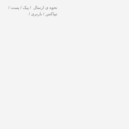
نحوه ی ارسال / پیک / پست /
تیپاکس / باربری /
ید!
تخفیف ویژه صرفاً مختص خریدهای امروز است. برای دریافت بهترین قیمت ب