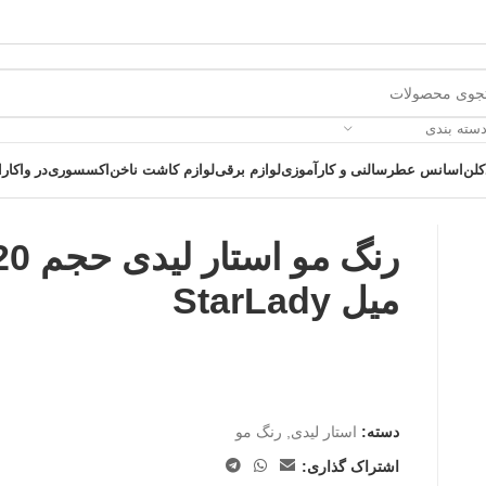
دسته بندی
کلن
اسانس عطر
سالنی و کارآموزی
لوازم برقی
لوازم کاشت ناخن
اکسسوری
در واکارا
رنگ مو استار 
میل StarLady
 یک خرید عالی فرصت را از دست ندهید همین امروز از تخفیفات ویژه بهرمند 
دسته:
استار لیدی
,
رنگ مو
اشتراک گذاری: