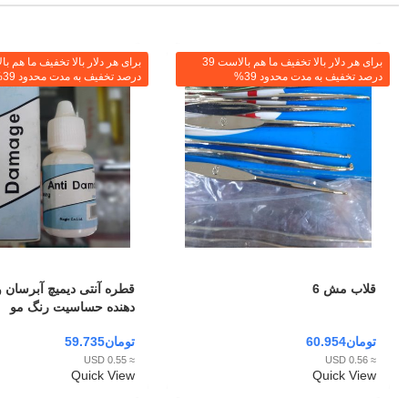
برای هر دلار بالا تخفیف ما هم بالاست 39
درصد تخفیف به مدت محدود 39%
درصد تخفیف به مدت محدود 39%
قلاب مش 6
قطره آنتی دیمیچ آبرسان 
دهنده حساسیت رنگ مو
تومان
60.954
تومان
59.735
≈ 0.55 USD
≈ 0.56 USD
Quick View
Quick View