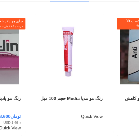
برای هر دلار بالا تخفیف ما هم بالاست 39
درصد تخفیف به م
و کاهش
رنگ مو مدیا Media حجم 100 میل
رنگ مو پادینا حجم 00
Quick View
تومان
8.600
≈ 1.46 USD
Quick View