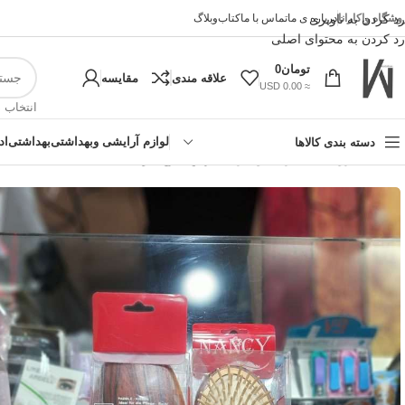
وشگاه واکارانا
رد کردن به ناوبری
درباره ی ما
تماس با ما
کتاب
وبلاگ
رد کردن به محتوای اصلی
تومان
0
علاقه مندی
مقایسه
≈ 0.00 USD
انتخاب 
لوازم آرایشی وبهداشتی
بهداشتی
اد
دسته بندی کالاها
خانه
»
فروشگاه اینترنتی واکارنا
»
برس طرح چوب
!تجربه