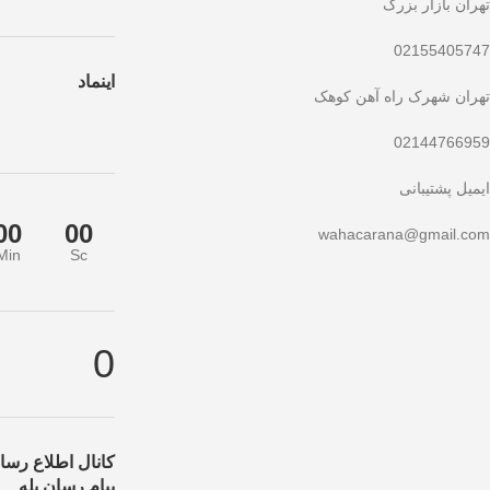
تهران بازار بزرگ
02155405747
اینماد
تهران شهرک راه آهن کوهک
02144766959
ایمیل پشتیبانی
00
00
wahacarana@gmail.com
Min
Sc
هید!
تخفیف ویژه صرفاً مختص خریدهای امروز است. برای دریافت بهترین قیمت 
0
کانال اطلاع رسان
پیام رسان بله