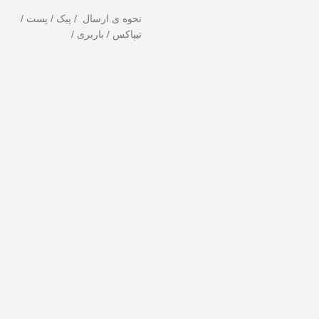
نحوه ی ارسال / پیک / پست /
تیپاکس / باربری /
ست ندهید!
تخفیف ویژه صرفاً مختص خریدهای امروز است. برای دریافت بهترین 