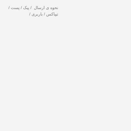
نحوه ی ارسال / پیک / پست /
تیپاکس / باربری /
 را از دست ندهید!
تخفیف ویژه صرفاً مختص خریدهای امروز است. برای دریاف