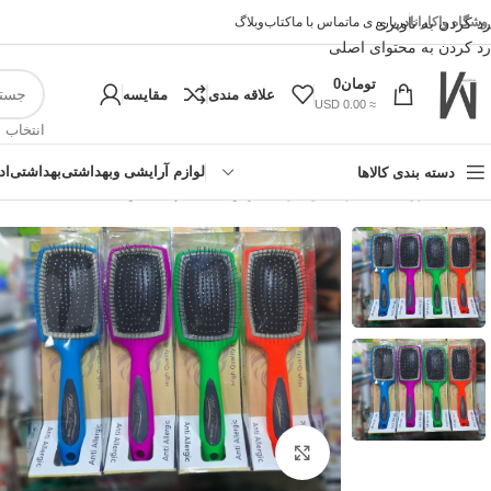
وشگاه واکارانا
رد کردن به ناوبری
درباره ی ما
تماس با ما
کتاب
وبلاگ
رد کردن به محتوای اصلی
تومان
0
علاقه مندی
مقایسه
≈ 0.00 USD
انتخاب 
لوازم آرایشی وبهداشتی
بهداشتی
اد
دسته بندی کالاها
خانه
»
فروشگاه اینترنتی واکارنا
»
برس دانه فلزی میس النا
!تجربه
بزرگنمایی تصویر