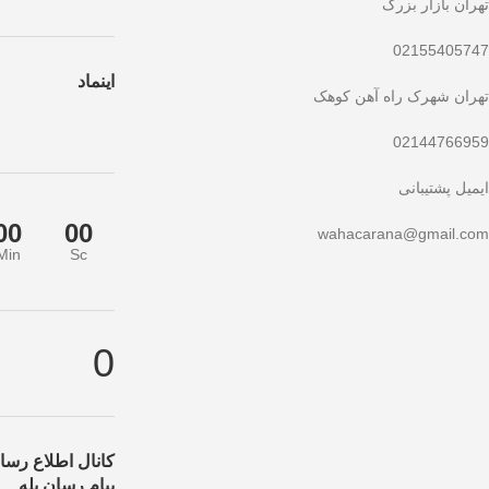
تهران بازار بزرگ
02155405747
اینماد
تهران شهرک راه آهن کوهک
02144766959
ایمیل پشتیبانی
00
00
wahacarana@gmail.com
Min
Sc
ز دست ندهید!
تخفیف ویژه صرفاً مختص خریدهای امروز است. برای دریافت بهتر
0
کانال اطلاع رسان
پیام رسان بله