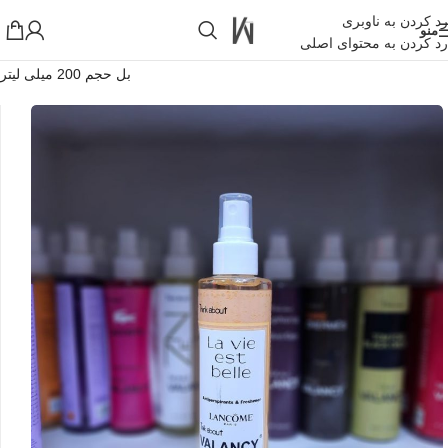
رد کردن به ناوبری
منو
رد کردن به محتوای اصلی
خانه
»
فروشگاه اینترنتی واکارنا
»
بادی اسپلش والانسی رایحه لانکوم لوی
بل حجم 200 میلی لیتر
!تجربه یک خرید عالی فرصت را از دست ندهید همین امروز از تخفیفات
ویژه بهرمند شوید!