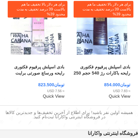
برای هر دلار بالا تخفیف ما هم
برای هر دلار بالا تخفیف ما هم
بالاست 39 درصد تخفیف به مدت
بالاست 39 درصد تخفیف به مدت
محدود 39%
محدود 39%
بادی اسپلش پرفیوم فکتوری
بادی اسپلش پرفیوم فکتوری
رایحه باکارات رژ 540 حجم 250
رایحه ورساچ صورتی برایت
میل
کریستال حجم 250 میل
تومان
854.000
تومان
823.500
≈ 7.56 USD
≈ 7.83 USD
Quick View
Quick View
همیشه اولین نفر باشید! برای اطلاع از آخرین تخفیف‌ها و جدیدترین کالاها
در فروشگاه اینترنتی واکارانا ثبت‌نام کنید.
فروشگاه اینترنتی واکارانا