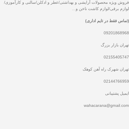
فروش ویژه محصولات آرایشی و بهداشتی/عطر و ادکلن/سالنی و کارآموزی/
لوازم برقی/لوازم کاشت ناخن و…
(تماس فقط در تایم اداری)
09201868968
تهران بازار بزرگ
02155405747
تهران شهرک راه آهن کوهک
02144766959
ایمیل پشتیبانی
wahacarana@gmail.com