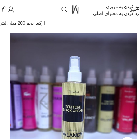
رد کردن به ناوبری
منو
رد کردن به محتوای اصلی
خانه
»
فروشگاه اینترنتی واکارنا
»
بادی اسپلش والانسی رایحه تام فورد بلک
ارکید حجم 200 میلی لیتر
!تجربه یک خرید عالی فرصت را از دست ندهید همین امروز از تخفیفات
ویژه بهرمند شوید!