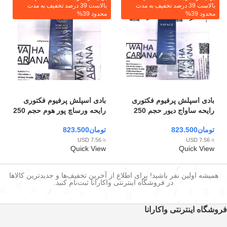
بالاست 39 درصد تخفیف به مدت
بالاست 39 درصد تخفیف به مدت
محدود 39%
محدود 39%
بادی اسپلش پرفیوم فکتوری
بادی اسپلش پرفیوم فکتوری
رایحه ساواج دیور حجم 250
رایحه ورساچ پور هوم حجم 250
میل
میل
تومان
823.500
تومان
823.500
≈ 7.56 USD
≈ 7.56 USD
Quick View
Quick View
همیشه اولین نفر باشید! برای اطلاع از آخرین تخفیف‌ها و جدیدترین کالاها
در فروشگاه اینترنتی واکارانا ثبت‌نام کنید.
فروشگاه اینترنتی واکارانا