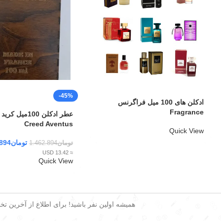
-45%
ادکلن های 100 میل فراگرنس
Fragrance
عطر ادکلن 100میل
Creed Aventus
Quick View
تومان
.894
تومان
1.462.894
≈ 13.42 USD
Quick View
همیشه اولین نفر باشید! برای اطلاع از آخرین تخفی