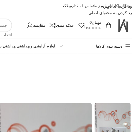
وشگاه واکارانا
رد کردن به ناوبری
درباره ی ما
تماس با ما
کتاب
وبلاگ
رد کردن به محتوای اصلی
تومان
0
علاقه مندی
مقایسه
≈ 0.00 USD
انتخاب 
لوازم آرایشی وبهداشتی
بهداشتی
اد
دسته بندی کالاها
خانه
»
فروشگاه اینترنتی واکارنا
»
ادکلن 30 میل پیرلند رایحه ی اینوکتوس
!تجربه