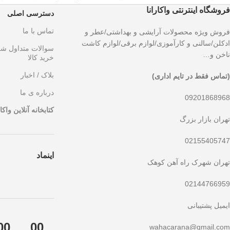
فروشگاه اینترنتی واکارانا
دسترسی اصلی
تماس با ما
فروش ویژه محصولات آرایشی و بهداشتی/عطر و
ادکلن/سالنی و کارآموزی/لوازم برقی/لوازم کاشت
سوالات متداول ش
ناخن و…
خرید کالا
بلاک / اخبار
(تماس فقط در تایم اداری)
درباره ی ما
09201868968
کتابخانه آنلاین واکار
تهران بازار بزرگ
02155405747
اینماد
تهران شهرک راه آهن کوهک
02144766959
ایمیل پشتیبانی
00
00
wahacarana@gmail.com