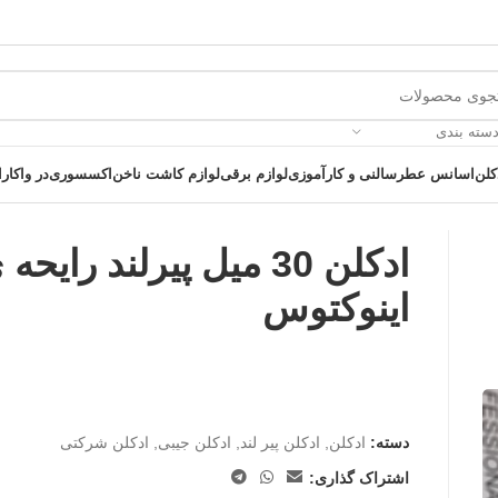
دسته بندی
کلن
اسانس عطر
سالنی و کارآموزی
لوازم برقی
لوازم کاشت ناخن
اکسسوری
در واکارا
ادکلن 30 میل پیرلند رایحه
اینوکتوس
 یک خرید عالی فرصت را از دست ندهید همین امروز از تخفیفات ویژه بهرمند 
دسته:
ادکلن
,
ادکلن پیر لند
,
ادکلن جیبی
,
ادکلن شرکتی
اشتراک گذاری: