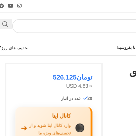
نا بفروشید!
تخفیف های روز
 ی
تومان
526.125
≈ 4.83 USD
شوید!
20 عدد در انبار
کانال ایتا
🟠
وارد کانال ایتا شوید و از
➜
تخفیف‌های ویژه ما