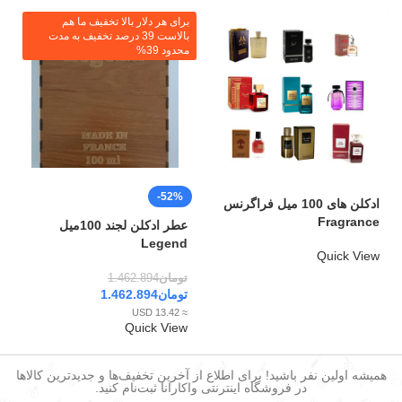
برای هر دلار بالا تخفیف ما هم
بالاست 39 درصد تخفیف به مدت
محدود 39%
-52%
ادکلن های 100 میل فراگرنس
Fragrance
عطر ادکلن لجند 100میل
Legend
Quick View
تومان
1.462.894
تومان
1.462.894
≈ 13.42 USD
Quick View
همیشه اولین نفر باشید! برای اطلاع از آخرین تخفیف‌ها و جدیدترین کالاها
در فروشگاه اینترنتی واکارانا ثبت‌نام کنید.