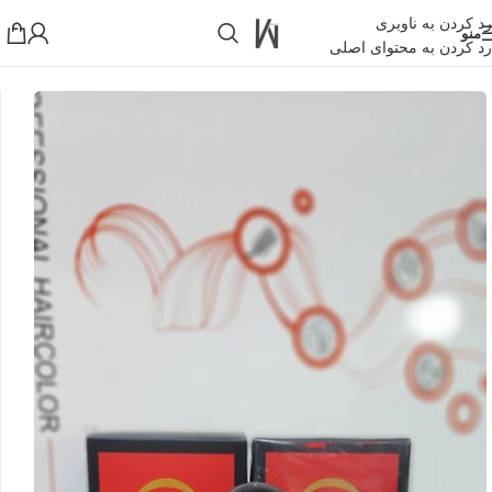
رد کردن به ناوبری
منو
رد کردن به محتوای اصلی
خانه
»
فروشگاه اینترنتی واکارنا
»
ادکلن 30 میل پیرلند رایحه هیپنوتیک پویزن
!تجربه یک خرید عالی فرصت را از دست ندهید همین امروز از تخفیفات
ویژه بهرمند شوید!