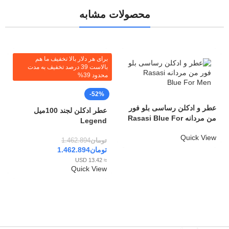
محصولات مشابه
برای هر دلار بالا تخفیف ما هم
بالاست 39 درصد تخفیف به مدت
محدود 39%
-52%
عطر و ادکلن رساسی بلو فور
عطر ادکلن لجند 100میل
من مردانه Rasasi Blue For
Legend
Men
Quick View
تومان
1.462.894
تومان
1.462.894
≈ 13.42 USD
Quick View