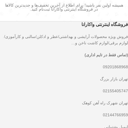
همیشه اولین نفر باشید! برای اطلاع از آخرین تخفیف‌ها و جدیدترین کالاها
در فروشگاه اینترنتی واکارانا ثبت‌نام کنید.
فروشگاه اینترنتی واکارانا
فروش ویژه محصولات آرایشی و بهداشتی/عطر و ادکلن/سالنی و کارآموزی/
لوازم برقی/لوازم کاشت ناخن و…
(تماس فقط در تایم اداری)
09201868968
تهران بازار بزرگ
02155405747
تهران شهرک راه آهن کوهک
02144766959
ایمیل پشتیبانی