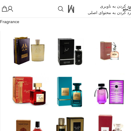
رد کردن به ناوبری
منو
رد کردن به محتوای اصلی
خانه
»
فروشگاه اینترنتی واکارنا
»
ادکلن های 100 میل فراگرنس
Fragrance
!تجربه یک خرید عالی فرصت را از دست ندهید همین امروز از تخفیفات
ویژه بهرمند شوید!