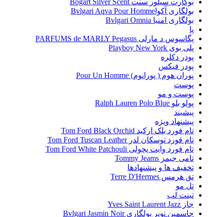
بوگارت سیلور سنت Bogart Silver Scent
بولگاری آکواBvlgari Aqva Pour Homme
بولگاری امنیا Bvlgari Omnia
پا
پگاسوس د مارلی PARFUMS de MARLY Pegasus
پلی بوی Playboy New York
پودر دکلره
پودر فیکس
پوران هوم ( پورانوم) Pour Un Homme
پوست
پوست و مو
پولو بلو Ralph Lauren Polo Blue
پیشبند
پیشنهاد ویژه
تام فورد بلک ارکید Tom Ford Black Orchid
تام فورد توسکان لدر Tom Ford Tuscan Leather
تام فورد وایت پچولی Tom Ford White Patchouli
تامی جیمز Tommy Jeams
تخفیف ها و پیشنهادها
تق هرمس Terre D'Hermes
تل مو
تینت لب
جاز Yves Saint Laurent Jazz
جاسمین نویر بولگاری Bvlgari Jasmin Noir