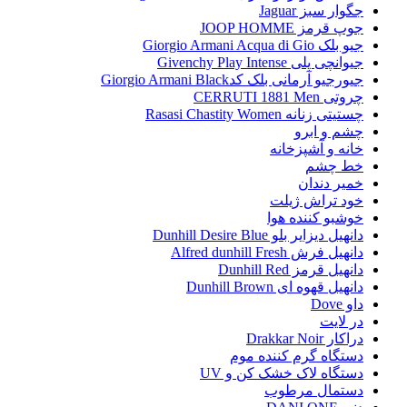
جگوار سبز Jaguar
جوپ قرمز JOOP HOMME
جیو بلک Giorgio Armani Acqua di Gio
جیوانچی پلی Givenchy Play Intense
جیورجیو آرمانی بلک کدGiorgio Armani Black
چروتی CERRUTI 1881 Men
چستیتی زنانه Rasasi Chastity Women
چشم و ابرو
خانه و آشپزخانه
خط چشم
خمیر دندان
خود تراش ژیلت
خوشبو کننده هوا
دانهیل دیزایر بلو Dunhill Desire Blue
دانهیل فرش Alfred dunhill Fresh
دانهیل قرمز Dunhill Red
دانهیل قهوه ای Dunhill Brown
داو Dove
در لایت
دراکار Drakkar Noir
دستگاه گرم کننده موم
دستگاه لاک خشک کن و UV
دستمال مرطوب