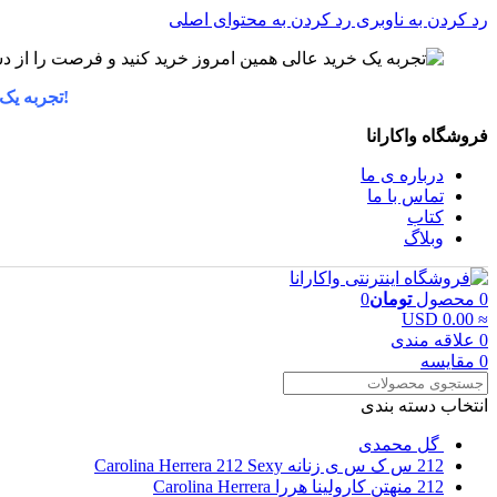
رد کردن به ناوبری
رد کردن به محتوای اصلی
!تجربه یک
فروشگاه واکارانا
درباره ی ما
تماس با ما
کتاب
وبلاگ
0
محصول
تومان
0
≈ 0.00 USD
0
علاقه مندی
0
مقایسه
انتخاب دسته بندی
گل محمدی
212 س ک س ی زنانه Carolina Herrera 212 Sexy
212 منهتن کارولینا هررا Carolina Herrera