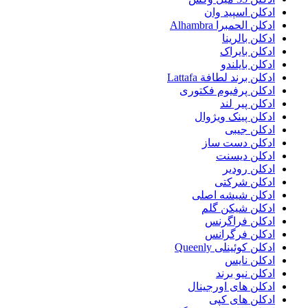
ادکلن اسپید وان
ادکلن الحمبرا Alhambra
ادکلن بالرینا
ادکلن بایراک
ادکلن بایلندو
ادکلن برند لطافة Lattafa
ادکلن پرفیوم فکتوری
ادکلن پیر لند
ادکلن پینک ویژوال
ادکلن جیبی
ادکلن دست ساز
ادکلن دیسنت
ادکلن رودیر
ادکلن شرکتی
ادکلن شیشه اصلی
ادکلن شیکن گلم
ادکلن فراگرنس
ادکلن فرگرانس
ادکلن کوئینلی Queenly
ادکلن نایس
ادکلن نیو برند
ادکلن های اورجینال
ادکلن های کپی