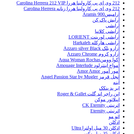
212 وی ای پی کارولینا هررا Carolina Herrera 212 VIP
212 وی ای پی کارولینا هررا زنانه Carolina Herrera
آرامیس900 Aramis
آرایش پاک کن
آرایشی
آرایشی کلانپا
آرایشی لورینت LORIENT
آرایشی هارکله Harkaleh
آزارو بلک Azzaro silver Black
آزارو کروم Azzaro Chrome
آکوا وومنAqua Woman Rochas
آمواج اینترلود Amouage Interlude
آمور آمور Amor Amor
آنجل قرمز Angel Passion Star by Mugler
آینه
ابر پد پنکک
اپن راجر اند گلت Roger & Gallet
اپیلاتور موکن
اترنیتی CK Eternity
اترنیتی Eternity
اتو مو
ادکلن
ادکلن 30 میل اولترا Ultra
ادکلن 35 میل وکس