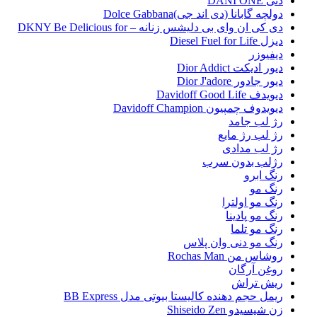
دنی DANI ONE
دولچه گابانا (دی اند جی)Dolce Gabbana
دی کی ان وای بی دلیشس زنانه – DKNY Be Delicious for
دیزل Diesel Fuel for Life
دیفیوزر
دیور ادیکت Dior Addict
دیور جادور Dior J'adore
دیویدف Davidoff Good Life
دیویدوف چمپیون Davidoff Champion
رژ لب جامد
رژ لب رژ مایع
رژ لب مدادی
رژلب بدون سرب
رنگ ابرو
رنگ مو
رنگ مو اولترا
رنگ مو پادینا
رنگ مو تلما
رنگ مو دنی وان پلاس
روشاس من Rochas Man
روغن آرگان
ریش تراش
ریمل حجم دهنده کالیستا بیوتی مدل BB Express
زن شیسیدو Shiseido Zen