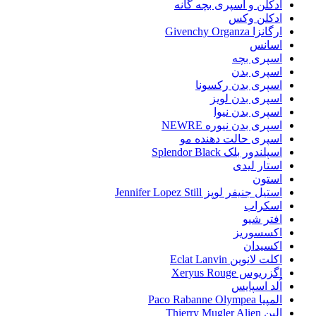
ادکلن و اسپری بچه گانه
ادکلن وکس
ارگانزا Givenchy Organza
اسانس
اسپری بچه
اسپری بدن
اسپری بدن رکسونا
اسپری بدن لویز
اسپری بدن نیوا
اسپری بدن نیوره NEWRE
اسپری حالت دهنده مو
اسپلندور بلک Splendor Black
استار لیدی
استون
استیل جنیفر لوپز Jennifer Lopez Still
اسکراب
افتر شیو
اکسسوریز
اکسیدان
اکلت لانوین Eclat Lanvin
اگزریوس Xeryus Rouge
اُلد اسپایس
المپیا Paco Rabanne Olympea
الین Thierry Mugler Alien