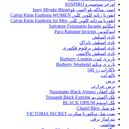
اورچر سوسپیرو SOSPIRO
ایسی میاکه بلو (اسی بلو)Issey Miyake Bleue
ایفوریا زنانه کلوین کلین Calvin Klein Euphoria WOMEN
ایفوریا مردانه کلوین کلین Calvin Klein Euphoria for Men
اینکانتو Salvatore Ferragamo Incanto
اینوکتوس Paco Rabanne Invictus
بادی اسپلش
بادی اسپلش بایراک
بادی اسپلش پرفیوم فکتوری
بادی اسپلش والانسی
باربری لندن Burberry London
باربری ویکند Burberry Weekend
باکارات رژ 540
بالم لب
برس
برس حرارتی
بلک افغان Nasomatto Black Afgano
بلک اکستریم Trussardi Black Extreme
بلک اوپیوم BLACK OPIUM
بلو شنل Chanel Bleu
بمب شل ویکتوریا سکرت VICTORIA SECRET
بند انداز برقی
بهداشتی