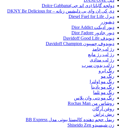
دنی DANI ONE
دولچه گابانا (دی اند جی)Dolce Gabbana
دی کی ان وای بی دلیشس زنانه – DKNY Be Delicious for
دیزل Diesel Fuel for Life
دیفیوزر
دیور ادیکت Dior Addict
دیور جادور Dior J'adore
دیویدف Davidoff Good Life
دیویدوف چمپیون Davidoff Champion
رژ لب جامد
رژ لب رژ مایع
رژ لب مدادی
رژلب بدون سرب
رنگ ابرو
رنگ مو
رنگ مو اولترا
رنگ مو پادینا
رنگ مو تلما
رنگ مو دنی وان پلاس
روشاس من Rochas Man
روغن آرگان
ریش تراش
ریمل حجم دهنده کالیستا بیوتی مدل BB Express
زن شیسیدو Shiseido Zen