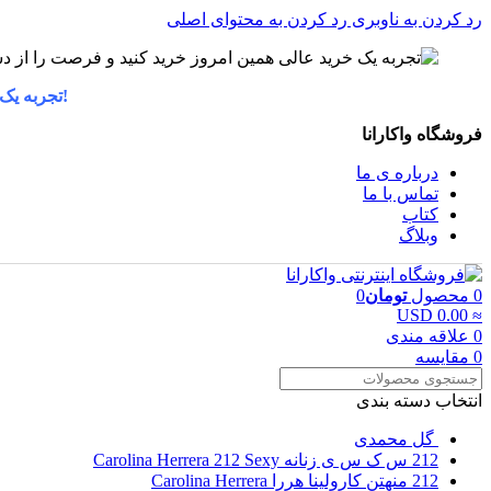
رد کردن به ناوبری
رد کردن به محتوای اصلی
!تجربه یک
فروشگاه واکارانا
درباره ی ما
تماس با ما
کتاب
وبلاگ
0
محصول
تومان
0
≈ 0.00 USD
0
علاقه مندی
0
مقایسه
انتخاب دسته بندی
گل محمدی
212 س ک س ی زنانه Carolina Herrera 212 Sexy
212 منهتن کارولینا هررا Carolina Herrera