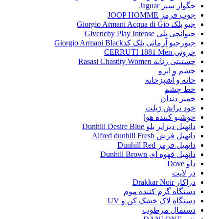
جگوار سبز Jaguar
جوپ قرمز JOOP HOMME
جیو بلک Giorgio Armani Acqua di Gio
جیوانچی پلی Givenchy Play Intense
جیورجیو آرمانی بلک کدGiorgio Armani Black
چروتی CERRUTI 1881 Men
چستیتی زنانه Rasasi Chastity Women
چشم و ابرو
خانه و آشپزخانه
خط چشم
خمیر دندان
خود تراش ژیلت
خوشبو کننده هوا
دانهیل دیزایر بلو Dunhill Desire Blue
دانهیل فرش Alfred dunhill Fresh
دانهیل قرمز Dunhill Red
دانهیل قهوه ای Dunhill Brown
داو Dove
در لایت
دراکار Drakkar Noir
دستگاه گرم کننده موم
دستگاه لاک خشک کن و UV
دستمال مرطوب