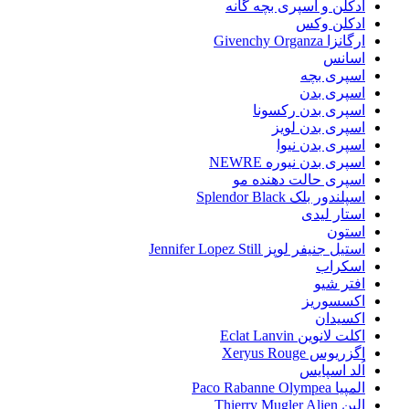
ادکلن و اسپری بچه گانه
ادکلن وکس
ارگانزا Givenchy Organza
اسانس
اسپری بچه
اسپری بدن
اسپری بدن رکسونا
اسپری بدن لویز
اسپری بدن نیوا
اسپری بدن نیوره NEWRE
اسپری حالت دهنده مو
اسپلندور بلک Splendor Black
استار لیدی
استون
استیل جنیفر لوپز Jennifer Lopez Still
اسکراب
افتر شیو
اکسسوریز
اکسیدان
اکلت لانوین Eclat Lanvin
اگزریوس Xeryus Rouge
اُلد اسپایس
المپیا Paco Rabanne Olympea
الین Thierry Mugler Alien