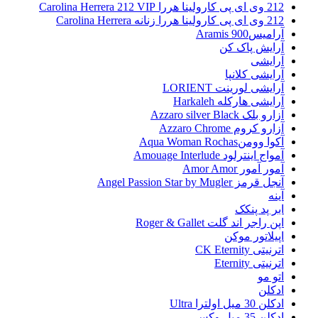
212 وی ای پی کارولینا هررا Carolina Herrera 212 VIP
212 وی ای پی کارولینا هررا زنانه Carolina Herrera
آرامیس900 Aramis
آرایش پاک کن
آرایشی
آرایشی کلانپا
آرایشی لورینت LORIENT
آرایشی هارکله Harkaleh
آزارو بلک Azzaro silver Black
آزارو کروم Azzaro Chrome
آکوا وومنAqua Woman Rochas
آمواج اینترلود Amouage Interlude
آمور آمور Amor Amor
آنجل قرمز Angel Passion Star by Mugler
آینه
ابر پد پنکک
اپن راجر اند گلت Roger & Gallet
اپیلاتور موکن
اترنیتی CK Eternity
اترنیتی Eternity
اتو مو
ادکلن
ادکلن 30 میل اولترا Ultra
ادکلن 35 میل وکس