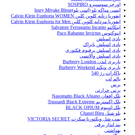
اورچر سوسپیرو SOSPIRO
ایسی میاکه بلو (اسی بلو)Issey Miyake Bleue
ایفوریا زنانه کلوین کلین Calvin Klein Euphoria WOMEN
ایفوریا مردانه کلوین کلین Calvin Klein Euphoria for Men
اینکانتو Salvatore Ferragamo Incanto
اینوکتوس Paco Rabanne Invictus
بادی اسپلش
بادی اسپلش بایراک
بادی اسپلش پرفیوم فکتوری
بادی اسپلش والانسی
باربری لندن Burberry London
باربری ویکند Burberry Weekend
باکارات رژ 540
بالم لب
برس
برس حرارتی
بلک افغان Nasomatto Black Afgano
بلک اکستریم Trussardi Black Extreme
بلک اوپیوم BLACK OPIUM
بلو شنل Chanel Bleu
بمب شل ویکتوریا سکرت VICTORIA SECRET
بند انداز برقی
بهداشتی