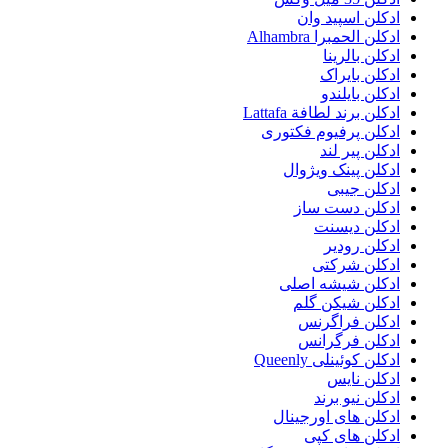
ادکلن اسپید وان
ادکلن الحمبرا Alhambra
ادکلن بالرینا
ادکلن بایراک
ادکلن بایلندو
ادکلن برند لطافة Lattafa
ادکلن پرفیوم فکتوری
ادکلن پیر لند
ادکلن پینک ویژوال
ادکلن جیبی
ادکلن دست ساز
ادکلن دیسنت
ادکلن رودیر
ادکلن شرکتی
ادکلن شیشه اصلی
ادکلن شیکن گلم
ادکلن فراگرنس
ادکلن فرگرانس
ادکلن کوئینلی Queenly
ادکلن نایس
ادکلن نیو برند
ادکلن های اورجینال
ادکلن های کپی