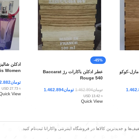
-45%
is Women
مازل-کوکو
عطر ادکلن باکارات رژ Baccarat
Rouge 540
تومان
2.882
≈ 27.73 USD
1.462
تومان
1.462.894
تومان
1.462.894
Quick View
≈ 13.42 USD
Quick View
ف‌ها و جدیدترین کالاها در فروشگاه اینترنتی واکارانا ثبت‌نام کنید.