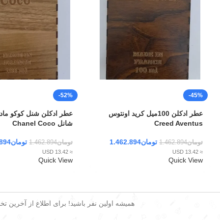
-52%
-45%
عطر ادکلن 100میل کرید اونتوس
عطر ادکلن شنل کوکو ماد
Creed Aventus
شانل Chanel Coco
تومان
1.462.894
تومان
.894
تومان
1.462.894
تومان
1.462.894
≈ 13.42 USD
≈ 13.42 USD
Quick View
Quick View
همیشه اولین نفر باشید! برای اطلاع از آخرین تخفی