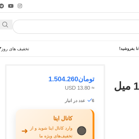
نا بفروشید!
تخفیف های روز
تومان
1.504.260
frontiere فرونتیر حجم 100 میل
≈ 13.80 USD
شوید!
6 عدد در انبار
کانال ایتا
🟠
وارد کانال ایتا شوید و از
➜
تخفیف‌های ویژه ما