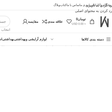
وشگاه واکارانا
رد کردن به ناوبری
درباره ی ما
تماس با ما
کتاب
وبلاگ
رد کردن به محتوای اصلی
تومان
0
علاقه مندی
مقایسه
≈ 0.00 USD
انتخاب 
لوازم آرایشی وبهداشتی
بهداشتی
اد
دسته بندی کالاها
خانه
»
فروشگاه اینترنتی واکارنا
»
ادکلن مردانه دیسنت مدل frontiere فرونتیر حجم 100 میل رایحه اینوکتوس
!تجربه