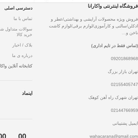
فروشگاه اینترنتی واکارانا
دسترسی اصلی
تماس با ما
فروش ویژه محصولات آرایشی و بهداشتی/عطر و
ادکلن/سالنی و کارآموزی/لوازم برقی/لوازم کاشت
سوالات متداول ش
ناخن و…
خرید کالا
بلاک / اخبار
(تماس فقط در تایم اداری)
درباره ی ما
09201868968
کتابخانه آنلاین واکار
تهران بازار بزرگ
02155405747
اینماد
تهران شهرک راه آهن کوهک
02144766959
ایمیل پشتیبانی
00
00
wahacarana@gmail.com