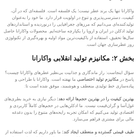
واکارانا تنها یک برند عطر نیست؛ یک فلسفه است. فلسفه‌ای که در آن،
کیفیت، دسترسی‌پذیری و تنوع در اولویت قرار دارد. ما خود را به‌عنوان
تولیدکننده‌ای می‌دانیم که مرزهای جغرافیایی را درنوردیده و استانداردهای
تولید ادکلن در ایران و اروپا را یکپارچه ساخته‌ایم. محصولات واکارانا حاصل
سال‌ها تحقیق، استفاده از باکیفیت‌ترین مواد اولیه و بهره‌گیری از تکنولوژی
روز عطرسازی جهان است.
بخش ۲: مکانیزم تولید انقلابی
واکارانا
سؤال اینجاست: راز ماندگاری و جذابیت بی‌نظیر عطرهای واکارانا چیست؟
پاسخ در
مکانیزم تولید اختصاصی
ما نهفته است. واکارانا با طراحی و
پیاده‌سازی خط تولیدی منعطف و هوشمند، موفق شده است تا:
بهترین کیفیت را در بهترین حجم‌ها ارائه دهد:
دیگر نیازی به خرید بطری‌های
غول‌آسا و گران‌قیمت نیست. ما ادکلن‌هایی در حجم‌های کاملاً کاربردی و
اقتصادی تولید می‌کنیم که امکان تجربه رایحه‌های متنوع را بدون دغدغه
مالی برای مشتری فراهم می‌سازد.
طیف قیمتی گسترده و منعطف ایجاد کند:
ما باور داریم که لذت استفاده از