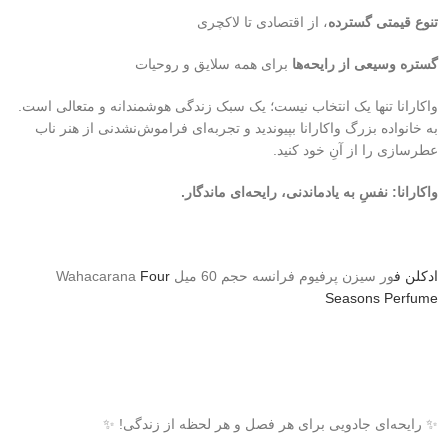
تنوع قیمتی گسترده
، از اقتصادی تا لاکچری
گستره وسیعی از رایحه‌ها
برای همه سلایق و روحیات
واکارانا تنها یک انتخاب نیست؛ یک سبک زندگی هوشمندانه و متعالی است.
به خانواده بزرگ واکارانا بپیوندید و تجربه‌ای فراموش‌نشدنی از هنر ناب
عطرسازی را از آنِ خود کنید.
واکارانا: نفسِ به یادماندنی، رایحه‌ای ماندگار.
ادکلن ف
ور سیزن پرفیوم فرانسه حجم 60 میل Wahacarana
Four
Seasons Perfume
✨ رایحه‌ای جادویی برای هر فصل و هر لحظه از زندگی! ✨