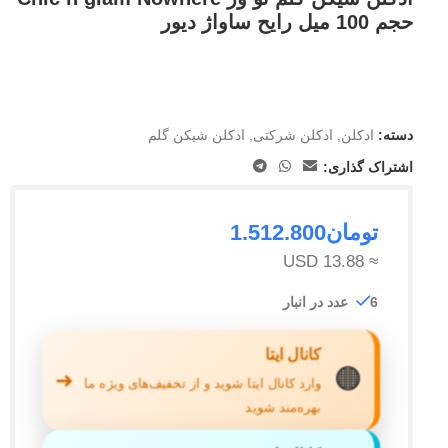
حجم 100 میل رایح ساواژ دیور
دسته:
ادکلن
,
ادکلن شرکتی
,
ادکلن شیکن گلم
اشتراک گذاری:
تومان
1.512.800
≈ 13.88 USD
6 عدد در انبار
کانال ایتا
🟠
➜
وارد کانال ایتا شوید و از تخفیف‌های ویژه ما
بهره‌مند شوید