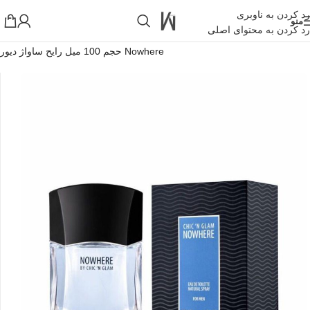
رد کردن به ناوبری
منو
رد کردن به محتوای اصلی
خانه
»
فروشگاه اینترنتی واکارنا
»
ادکلن شیکن گلم نو ور Chic’n glam
Nowhere حجم 100 میل رایح ساواژ دیور
!تجربه یک خرید عالی فرصت را از دست ندهید همین امروز از تخفیفات
ویژه بهرمند شوید!