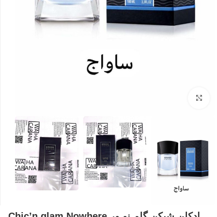
بزرگنمایی تصویر
ادکلن شیکن گلم نو ور Chic’n glam Nowhere