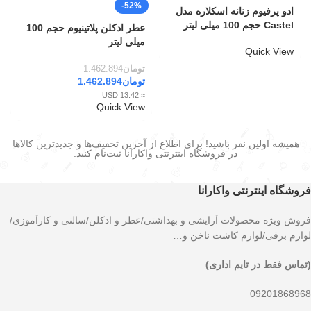
-52%
ادو پرفیوم زنانه اسکلاره مدل
Castel حجم 100 میلی لیتر
عطر ادکلن پلاتینیوم حجم 100
میلی لیتر
Quick View
تومان
1.462.894
تومان
1.462.894
≈ 13.42 USD
Quick View
همیشه اولین نفر باشید! برای اطلاع از آخرین تخفیف‌ها و جدیدترین کالاها
در فروشگاه اینترنتی واکارانا ثبت‌نام کنید.
فروشگاه اینترنتی واکارانا
فروش ویژه محصولات آرایشی و بهداشتی/عطر و ادکلن/سالنی و کارآموزی/
لوازم برقی/لوازم کاشت ناخن و…
(تماس فقط در تایم اداری)
09201868968