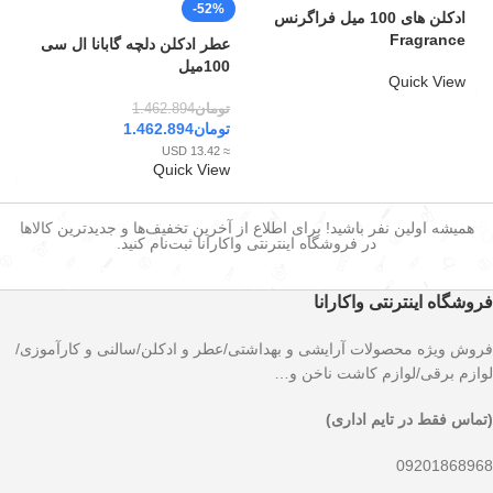
-52%
ادکلن های 100 میل فراگرنس
Fragrance
عطر ادکلن دلچه گابانا ال سی
100میل
Quick View
تومان
1.462.894
تومان
1.462.894
≈ 13.42 USD
Quick View
همیشه اولین نفر باشید! برای اطلاع از آخرین تخفیف‌ها و جدیدترین کالاها
در فروشگاه اینترنتی واکارانا ثبت‌نام کنید.
فروشگاه اینترنتی واکارانا
فروش ویژه محصولات آرایشی و بهداشتی/عطر و ادکلن/سالنی و کارآموزی/
لوازم برقی/لوازم کاشت ناخن و…
(تماس فقط در تایم اداری)
09201868968