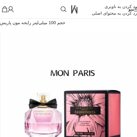
رد کردن به ناوبری
منو
رد کردن به محتوای اصلی
خانه
»
فروشگاه اینترنتی واکارنا
»
ادو پرفیوم نیو برند مدل FASHIONISTA
حجم 100 میلی‌لیتر رایحه مون پاریس
!تجربه یک خرید عالی فرصت را از دست ندهید همین امروز از تخفیفات
ویژه بهرمند شوید!