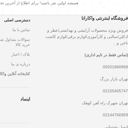
همیشه اولین نفر باشید! برای اطلاع از آخرین تخفی
فروشگاه اینترنتی واکارانا
دسترسی اصلی
تماس با ما
فروش ویژه محصولات آرایشی و بهداشتی/عطر و
ادکلن/سالنی و کارآموزی/لوازم برقی/لوازم کاشت
سوالات متداول ش
ناخن و…
خرید کالا
بلاک / اخبار
(تماس فقط در تایم اداری)
درباره ی ما
09201868968
کتابخانه آنلاین واکار
تهران بازار بزرگ
02155405747
اینماد
تهران شهرک راه آهن کوهک
02144766959
ایمیل پشتیبانی