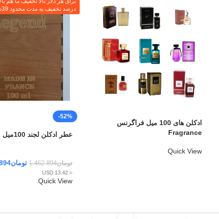
درصد تخفیف به مدت محدود 39%
-52%
ادکلن های 100 میل فراگرنس
Fragrance
عطر ادکلن لجند 100میل Legend
Quick View
تومان
.894
تومان
1.462.894
≈ 13.42 USD
Quick View