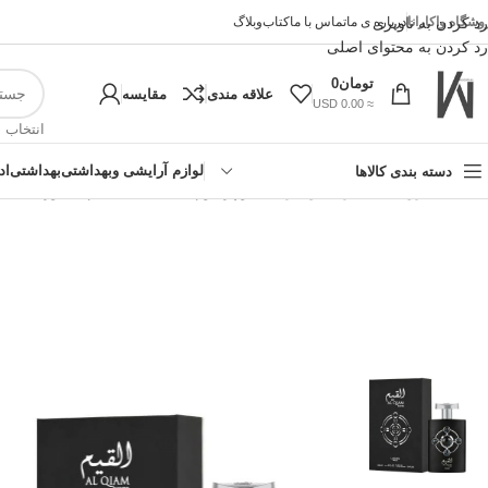
وشگاه واکارانا
رد کردن به ناوبری
درباره ی ما
تماس با ما
کتاب
وبلاگ
رد کردن به محتوای اصلی
تومان
0
علاقه مندی
مقایسه
≈ 0.00 USD
انتخاب 
لوازم آرایشی وبهداشتی
بهداشتی
اد
دسته بندی کالاها
خانه
»
فروشگاه اینترنتی واکارنا
»
ادو پرفیوم لطافه مدل القیم سیلور Lattafa Al Qiam Silver حجم 100 میلی‌لیتر
!تجربه