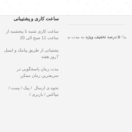
ساعت کاری و پشتیبانی
ساعت کاری شنبه تا پنجشنبه از
تثنایی را از دست ندهید!
۵۰ درصد تخفیف ویژه
به مدت محدود روی تمامی مح
ساعت 11 صبح الی 20
پشتیبانی از طریق پیامک و ایمیل
7روز هفته
مدت زمان پاسخگویی در
سریعترین زمان ممکن
نحوه ی ارسال / پیک / پست /
تیپاکس / باربری /