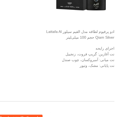
ادو پرفیوم لطافه مدل القیم سیلور Lattafa Al
Qiam Silver حجم 100 میلی‌لیتر
اجزای رایحه
نت آغازین: گریپ فروت، زنجبیل
نت میانی: آمبروکسان، چوب صندل
نت پایانی: مشک، وتیور