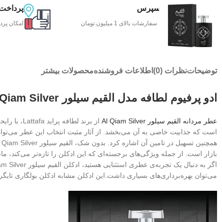
تحویل اکسپرس
پرداخت
حمل رایگان سفارشات بالای 1 میلیون تومان
امکان پرد
توضیحات
نظرات (0)
اطلاعات فروشنده
محصولات بیشتر
ادو پرفیوم لطافه مدل القیم سیلور Lattafa Al Qiam Silver حجم 100 میلی‌لیتر
عطر مردانه القیم سیلور Al Qiam Silver
از برند لط
است که جذابیت خاصی به آن می‌بخشد. از آثار مثبت انتخاب این عطر می‌توان
بازار است. از جمله ویژگی‌های برجسته‌ای که این ادکلن را تازه‌تر می‌کند، م
می‌توان بهره‌برداری‌های بسیاری داشت.این ادکلن مشابه ادکلن بولگاری تایگر bvlgari tygar می باشد