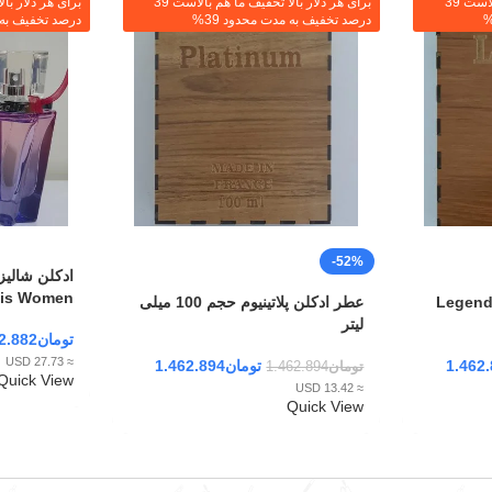
برای هر دلار بالا تخفیف ما هم بالاست 39
برای هر دلار بالا تخفیف ما هم بالاست 39
درصد تخفیف به مدت محدود 39%
درصد تخفیف به م
-52%
is Women
عطر ادکلن پلاتینیوم حجم 100 میلی
لیتر
تومان
2.882
≈ 27.73 USD
1.462
تومان
1.462.894
تومان
1.462.894
Quick View
≈ 13.42 USD
Quick View