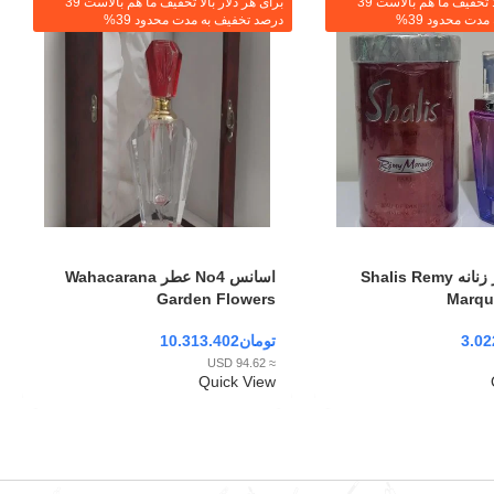
برای هر دلار بالا تخفیف ما هم بالاست 39
برای هر دلار بالا تخفیف ما هم بالاست 39
دت محدود 39%
درصد تخفیف به مدت محدود 39%
ادکلن شالیز زنانه Shalis Remy
اسانس No4 عطر Wahacarana
Garden Flowers
Marqu
3.02
تومان
10.313.402
≈ 94.62 USD
Quick View