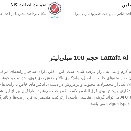
 امن
ضمانت اصالت کالا
اخت انلاین یا پرداخت حضروی درب منزل
امکان پرداخت انلاین یا پرداخت
افه پراید Lattafa، با رایحه گرم و تند، به بازار عرضه شده است. این ادکلن دارای ساختار رایحه‌ای م
 به رایحه‌های خالص و اصیل، ماندگاری بالا و پخش بوی قوی، جذابیت و خوشبو
همچنین تسهیل در تامین آن اشاره کرد. بدون شک، القیم سیلور Al Qiam Silver یکی از محصولات محبوب و پرفروش در دسته‌ی ادکلن‌های خاص با 
اندگاری و پخش بوی فوق‌العاده بالاست که باعث می‌شود اطرافیان نیز از این عط
اگر به دنبال یک تجربه‌ی عطری استثنایی هستید، ادکلن القیم سیلور Al Qiam Silver می‌تواند گزینه‌ی مناسبی باشد. از ترکیب منحصر به فرد رایحه‌ه
.