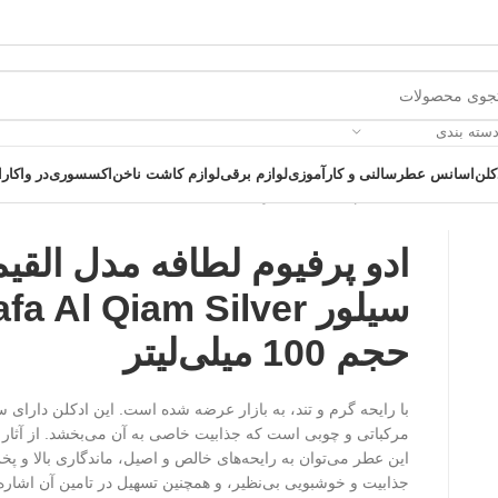
دسته بندی
کلن
اسانس عطر
سالنی و کارآموزی
لوازم برقی
لوازم کاشت ناخن
اکسسوری
در واکارا
ادو پرفیوم لطافه مدل القیم
سیلور fa Al Qiam Silver
حجم 100 میلی‌لیتر
 یک خرید عالی فرصت را از دست ندهید همین امروز از تخفیفات ویژه بهرمند 
با رایحه گرم و تند، به بازار عرضه شده است. این ادکلن دارای سا
مرکباتی و چوبی است که جذابیت خاصی به آن می‌بخشد. از آثار 
این عطر می‌توان به رایحه‌های خالص و اصیل، ماندگاری بالا و 
جذابیت و خوشبویی بی‌نظیر، و همچنین تسهیل در تامین آن اشاره