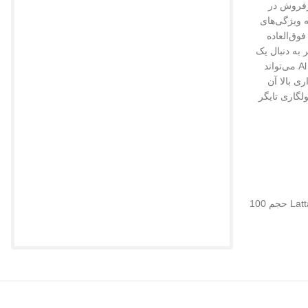
بوب و پرفروش در
ه ویژگی‌های
وق‌العاده
 به دنبال یک
تجربه‌ی عطری استثنایی هستید، ادکلن القیم سیلور Al Qiam Silver می‌تواند
ی بالا آن
لگاری تایگر
ادو پرفیوم لطافه مدل القیم سیلور Lattafa Al Qiam Silver حجم 100