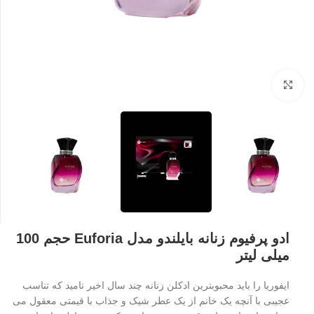
بزرگنمایی تصویر
ادو پرفیوم زنانه بایلندو مدل Euforia حجم 100
میلی لیتر
ایفوریا را باید محبوبترین ادکلن زنانه چند سال اخیر نامید که تناسب
عجیبی با آنچه یک خانم از یک عطر شیک و جذاب با قیمتی معقول می