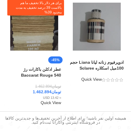
برای هر دلار بالا تخفیف ما هم
بالاست 39 درصد تخفیف به مدت
محدود 39%
-45%
ادوپرفیوم زنانه لیانا Liana حجم
100میل اسکلاره Sclaree
عطر ادکلن باکارات رژ
Baccarat Rouge 540
Quick View
تومان
1.462.894
تومان
1.462.894
≈ 13.42 USD
Quick View
همیشه اولین نفر باشید! برای اطلاع از آخرین تخفیف‌ها و جدیدترین کالاها
در فروشگاه اینترنتی واکارانا ثبت‌نام کنید.