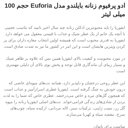
ادو پرفیوم زنانه بایلندو مدل Euforia حجم 100
میلی لیتر
ایفوریا را باید محبوبترین ادکلن زنانه چند سال اخیر نامید که تناسب عجیبی
با آنچه یک خانم از یک عطر شیک و جذاب با قیمتی معقول می خواهد دارد.
ایفوریا به قدری محبوب است که همیشه اولین انتخاب مغازه داران برای پر
کردن ویترین هایشان است و این امر در کشور ما نیز به شدت صادق است.
در مورد محبوبیت و کیفیت بالای ایفوریا همین بس که علاوه بر ظاهر شیک
و بسیار زیبای آن ماندگاری قابل توجه و پخش بوی بالای آن دلیلی مهمتری
است.
این عطر روحی درخشان و دلپذیر دارد، همانند نت‌های میوه‌ای خاصی که
درون خودش به چنگ گرفته است. ایفوریا عطری اسرارآمیز و جذاب است
که همچون گل‌های تیره و خاص می‌درخشد. عطری خاص که شما را به لذت
بردن از شادی‌های زندگی فرامی‌خواند. نت‌های اصلی ایفوریا زنانه را میوه
گل رز، سیب ژاپنی، ترکیبات سبز، لاله مردابی، ارکیده سیاه، چوب‌های
سرخ، بنفشه سیاه و کهربا می‌سازند.
مناسب برای بانوان