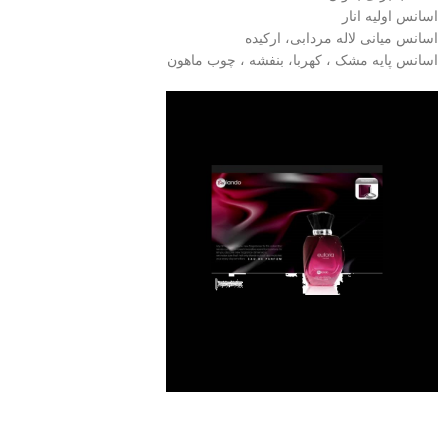
اسانس اولیه انار
اسانس میانی لاله مردابی، ارکیده
اسانس پایه مشک ، کهربا، بنفشه ، چوب ماهون