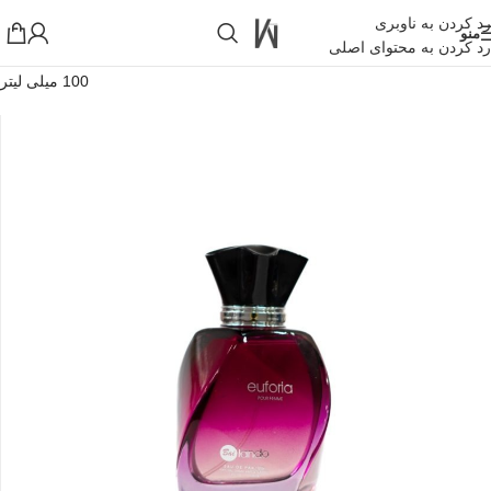
رد کردن به ناوبری
منو
رد کردن به محتوای اصلی
خانه
»
فروشگاه اینترنتی واکارنا
»
ادو پرفیوم زنانه بایلندو مدل Euforia حجم
100 میلی لیتر
!تجربه یک خرید عالی فرصت را از دست ندهید همین امروز از تخفیفات
ویژه بهرمند شوید!