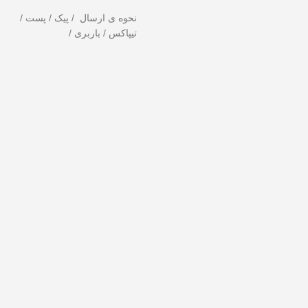
نحوه ی ارسال / پیک / پست /
تیپاکس / باربری /
دهید!
تخفیف ویژه صرفاً مختص خریدهای امروز است. برای دریافت بهترین قیمت