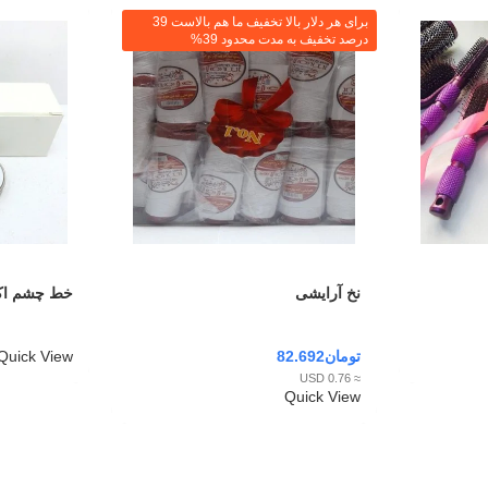
برای هر دلار بالا تخفیف ما هم بالاست 39
درصد تخفیف به مدت محدود 39%
نخ آرایشی
خط چشم اک
تومان
82.692
Quick View
≈ 0.76 USD
Quick View