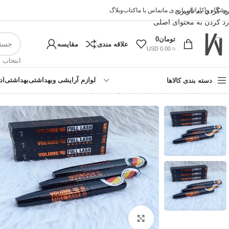
وشگاه واکارانا
رد کردن به ناوبری
درباره ی ما
تماس با ما
کتاب
وبلاگ
رد کردن به محتوای اصلی
تومان
0
علاقه مندی
مقایسه
≈ 0.00 USD
انتخاب 
لوازم آرایشی وبهداشتی
بهداشتی
اد
دسته بندی کالاها
خانه
»
فروشگاه اینترنتی واکارنا
»
ریمل حجم دهنده بل
!تجربه
بزرگنمایی تصویر