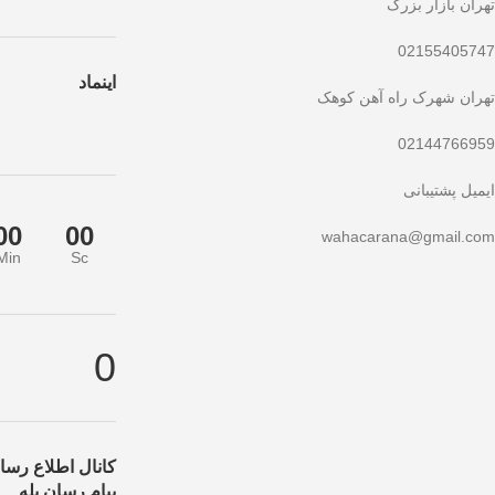
تهران بازار بزرگ
02155405747
اینماد
تهران شهرک راه آهن کوهک
02144766959
ایمیل پشتیبانی
00
00
wahacarana@gmail.com
Min
Sc
خفیف ویژه صرفاً مختص خریدهای امروز است. برای دریافت بهترین قیمت با با
0
کانال اطلاع رسان
پیام رسان بله