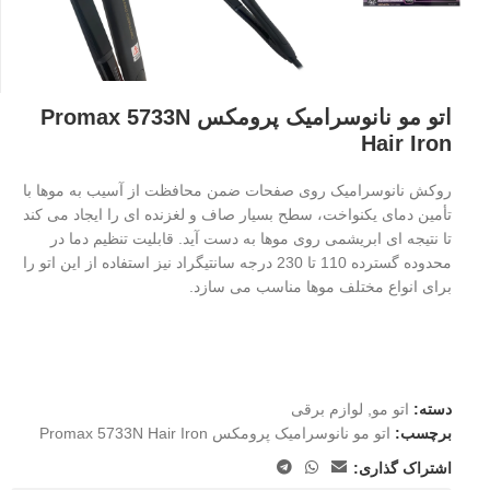
اتو مو نانوسرامیک پرومکس Promax 5733N
Hair Iron
روکش نانوسرامیک روی صفحات ضمن محافظت از آسیب به موها با
تأمین دمای یکنواخت، سطح بسیار صاف و لغزنده ای را ایجاد می کند
تا نتیجه ای ابریشمی روی موها به دست آید. قابلیت تنظیم دما در
محدوده گسترده 110 تا 230 درجه سانتیگراد نیز استفاده از این اتو را
برای انواع مختلف موها مناسب می سازد.
دسته:
اتو مو
,
لوازم برقی
برچسب:
اتو مو نانوسرامیک پرومکس Promax 5733N Hair Iron
اشتراک گذاری: