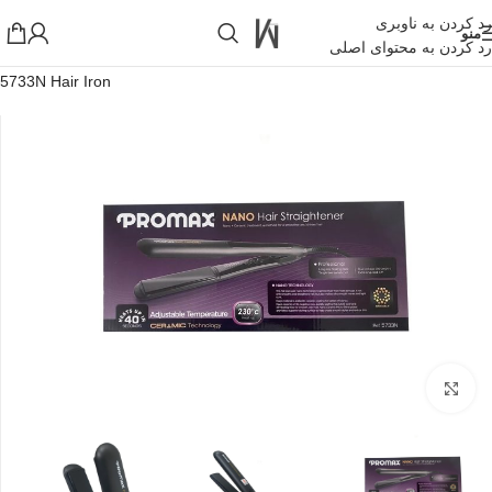
رد کردن به ناوبری
منو
رد کردن به محتوای اصلی
خانه
»
فروشگاه اینترنتی واکارنا
»
اتو مو نانوسرامیک پرومکس Promax
5733N Hair Iron
!تجربه یک خرید عالی فرصت را از دست ندهید همین امروز از تخفیفات
ویژه بهرمند شوید!
بزرگنمایی تصویر