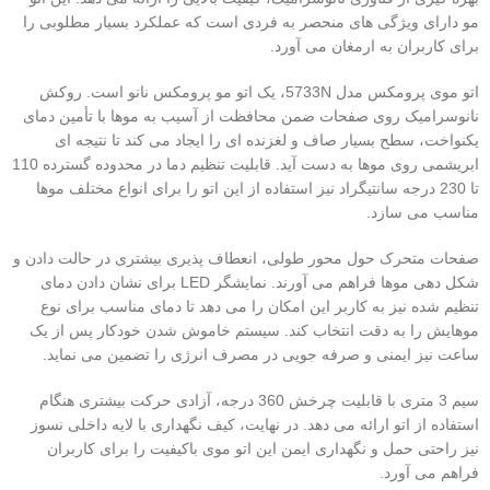
مو دارای ویژگی های منحصر به فردی است که عملکرد بسیار مطلوبی را
برای کاربران به ارمغان می آورد.
اتو موی پرومکس مدل 5733N، یک اتو مو پرومکس نانو است. روکش
نانوسرامیک روی صفحات ضمن محافظت از آسیب به موها با تأمین دمای
یکنواخت، سطح بسیار صاف و لغزنده ای را ایجاد می کند تا نتیجه ای
ابریشمی روی موها به دست آید. قابلیت تنظیم دما در محدوده گسترده 110
تا 230 درجه سانتیگراد نیز استفاده از این اتو را برای انواع مختلف موها
مناسب می سازد.
صفحات متحرک حول محور طولی، انعطاف پذیری بیشتری در حالت دادن و
شکل دهی موها فراهم می آورند. نمایشگر LED برای نشان دادن دمای
تنظیم شده نیز به کاربر این امکان را می دهد تا دمای مناسب برای نوع
موهایش را به دقت انتخاب کند. سیستم خاموش شدن خودکار پس از یک
ساعت نیز ایمنی و صرفه جویی در مصرف انرژی را تضمین می نماید.
سیم 3 متری با قابلیت چرخش 360 درجه، آزادی حرکت بیشتری هنگام
استفاده از اتو ارائه می دهد. در نهایت، کیف نگهداری با لایه داخلی نسوز
نیز راحتی حمل و نگهداری ایمن این اتو موی باکیفیت را برای کاربران
فراهم می آورد.