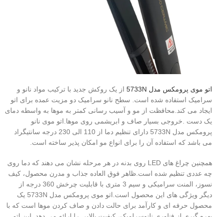
اتو موی پرومکس مدل 5733N
از یک روکش جدید با ترکیب مواد نانو و
سرامیک استفاده شده است. سطح نانو سرامیک دو مزیت عمده برای اتو
ایجاد می کند.محافظت از مو و آسیب رسانی کمتر به موها به واسطه دمای
یک دست .خروجی بسیار صاف و ابریشمی روی موها.اتو موی نانو
پرومکس مدل 5733N دارای تنظیم دما از 110 الی 230 درجه سانتیگراد
می باشد که استفاده آن را برای انواع مو امکان پذیر ساخته است.
همچنین چراغ های LED روی بدنه در هر مرحله نشان می دهند که دما روی
چه عددی تنظیم شده است.ظاهر فوق العاده جذاب و مدرن محصول، کیف
نسوز، المنت سرامیکی و سیم 3 متری با قابلیت چرخش 360 درجه از
دیگر ویژگی های این محصول است.اتو موی پرومکس مدل 5733N یک
محصول حرفه ای و کارآمد برای حالت دادن و صاف کردن موها است که با
بهره گیری از فناوری نانوسرامیک، کیفیت بالایی را ارائه می دهد. این اتو