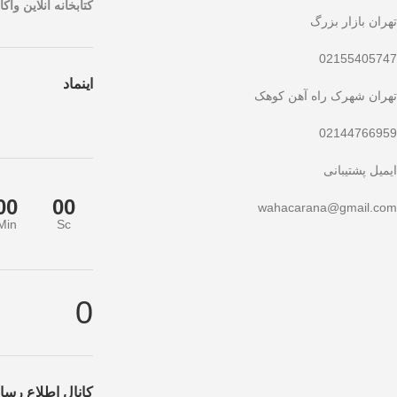
کتابخانه آنلاین واکار
تهران بازار بزرگ
02155405747
اینماد
تهران شهرک راه آهن کوهک
02144766959
ایمیل پشتیبانی
00
00
wahacarana@gmail.com
Min
Sc
تخفیف ویژه صرفاً مختص خریدهای امروز است. برای دریافت بهترین قیمت با ب
0
کانال اطلاع رسان