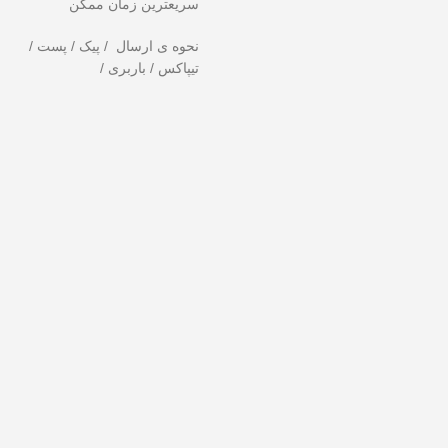
سریعترین زمان ممکن
نحوه ی ارسال / پیک / پست /
تیپاکس / باربری /
ندهید!
تخفیف ویژه صرفاً مختص خریدهای امروز است. برای دریافت بهترین قیم