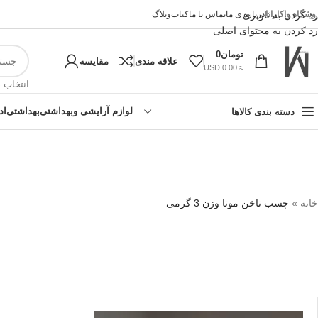
وشگاه واکارانا
رد کردن به ناوبری
درباره ی ما
تماس با ما
کتاب
وبلاگ
رد کردن به محتوای اصلی
تومان
0
علاقه مندی
مقایسه
≈ 0.00 USD
انتخاب 
لوازم آرایشی وبهداشتی
بهداشتی
اد
دسته بندی کالاها
خانه
»
چسب ناخن موتا وزن 3 گرمی
!تجربه