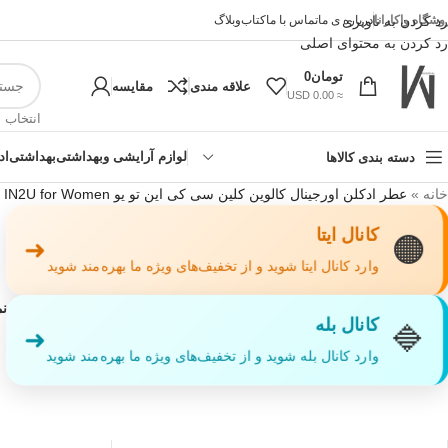
وشگاه واکارانا
رد کردن به ناوبری
درباره ی ما
تماس با ما
کتاب
وبلاگ
رد کردن به محتوای اصلی
تومان
0
علاقه مندی
مقایسه
≈ 0.00 USD
انتخاب 
لوازم آرایشی وبهداشتی
بهداشتی
اد
دسته بندی کالاها
خانه
»
عطر ادکلن اورجینال کالوین کلین سی کی این تو یو Calvin Klein CK IN2U for Women
کانال ایتا
🟠
➜
وارد کانال ایتا شوید و از تخفیف‌های ویژه ما بهره‌مند شوید
ن
!تجربه
کانال بله
🔷
➜
وارد کانال بله شوید و از تخفیف‌های ویژه ما بهره‌مند شوید