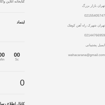
کتابخانه آنلاین واکار
تهران بازار بزرگ
02155405747
اینماد
تهران شهرک راه آهن کوهک
02144766959
ایمیل پشتیبانی
00
00
wahacarana@gmail.com
Min
Sc
 ندهید!
تخفیف ویژه صرفاً مختص خریدهای امروز است. برای دریافت بهترین قی
0
کانال اطلاع رسان