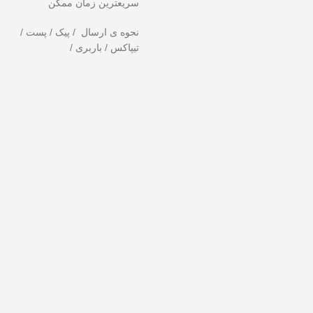
سریعترین زمان ممکن
نحوه ی ارسال / پیک / پست /
تیپاکس / باربری /
ز دست ندهید!
تخفیف ویژه صرفاً مختص خریدهای امروز است. برای دریافت بهتر