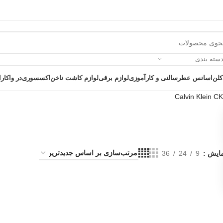
دسته بندی
کلن
اسانس عطر
سالنی و کارآموزی
لوازم برقی
لوازم کاشت ناخن
اکسسوری
در واکارا
مایش
9
24
36
 یک خرید عالی فرصت را از دست ندهید همین امروز از تخفیفات ویژه بهرمند 