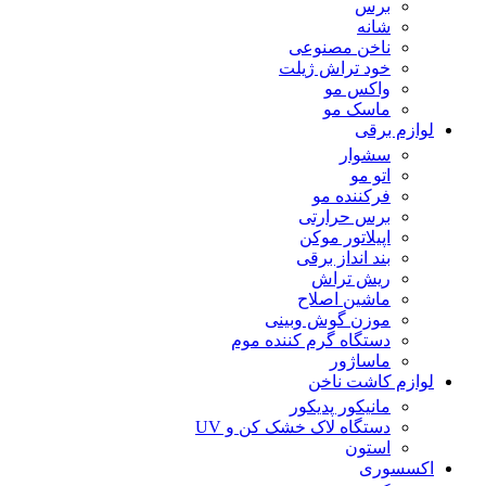
برس
شانه
ناخن مصنوعی
خود تراش ژیلت
واکس مو
ماسک مو
لوازم برقی
سشوار
اتو مو
فرکننده مو
برس حرارتی
اپیلاتور موکن
بند انداز برقی
ریش تراش
ماشین اصلاح
موزن گوش وبینی
دستگاه گرم کننده موم
ماساژور
لوازم کاشت ناخن
مانیکور پدیکور
دستگاه لاک خشک کن و UV
استون
اکسسوری