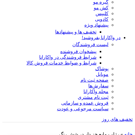
گیره مو
کش مو
کلیپس
کادویی
پیشنهاد ویژه
تخفیف ها و پیشنهادها
در واکارانا بفروشید!
لیست فروشندگان
پیشخوان فروشنده
شرایط فروشندگی در واکارانا
شرایط و ضوابط خدمات فروش کالا
پوشاک
موبایل
صفحه ثبت نام
سفارش‌ها
مجله واکارانا
ثبت نام مشتری
فروش عمده و سازمانی
سیاست مرجوعی و عودت
تخفیف های روز
خانه
»
رژلب مایع خز دار در شش رنگ