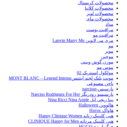
محصولات کریستال
محصولات کلانپا
محصولات لویز
محصولات مای
مداد
مراقبت پوست
مراقبت مو
مری می لانوین Lanvin Marry Me
مو
موبر
موچین
موزن گوش وبینی
موس مو
مولکول اسنتریک 02
مونت بلنک لجند اینتنسMONT BLANC – Legend Intense
ناخن مصنوعی
نارسیس-narcisse
نارسیسو رودریگز Narciso Rodriguez For Her
نینا ریچی اپل Nina Ricci Nina Apple
هالووین Halloween
هاواک Havoc
هپی کلینیک زنانه Happy Clinique Women
هپی کلینیک مردانه CLINIQUE Happy for Men
هوگو انرژیHUGO