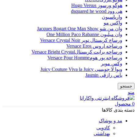
هوگو ورسوز Hugo Versus
هی وود dsquared he wood
واریاسیون
واکس مو
وان من شو Jacques Bogart One Man Show
وان میلیون One Million Paco Rabanne
ورساچ کریستال نویر Versace Crystal Noir
ورساچه اروس Versace Eros
ورساچه برایت کریستالVersace Bright Crystal
ورساچه پور هومVersace Pour Homme
وکس موبر
ویوا لا جویسی Juicy Couture Viva la Juicy
یاس رازقی Jasmin
جستجو
منو
0
محصول
دسته بندی کالاها
مد و پوشاک
کادویی
بهداشتی