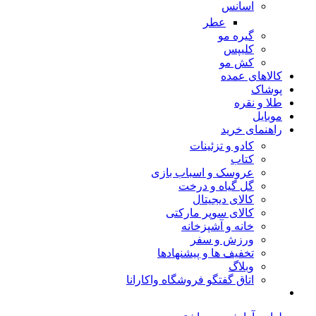
اسانس
عطر
گیره مو
کلیپس
کش مو
کالاهای عمده
پوشاک
طلا و نقره
موبایل
راهنمای خرید
کادو و تزئینات
کتاب
عروسک و اسباب بازی
گل گیاه و درخت
کالای دیجیتال
کالای سوپر مارکتی
خانه و آشپزخانه
ورزش و سفر
تخفیف ها و پیشنهادها
وبلاگ
اتاق گفتگو فروشگاه واکارانا