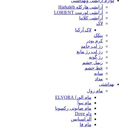
لوازم آرایشی وبهداشتی
آرایشی هارکله Harkaleh
آرایشی لورینت LORIENT
آرایشی کلانپا
لاک
لاک آرکیا
پنکک
کرم پودر
رژ لب جامد
رژ لب رژ مایع
رژ گونه
ریمل چشم
خط چشم
سایه
مداد
بهداشتی
مام رول
مام الورا ELVORA
مام نیوآ
مام صابونی رکسونا
داو Dove
اُلد اسپایس
مام فا