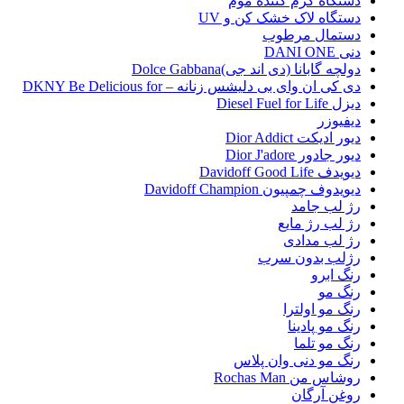
دستگاه گرم کننده موم
دستگاه لاک خشک کن و UV
دستمال مرطوب
دنی DANI ONE
دولچه گابانا (دی اند جی)Dolce Gabbana
دی کی ان وای بی دلیشس زنانه – DKNY Be Delicious for
دیزل Diesel Fuel for Life
دیفیوزر
دیور ادیکت Dior Addict
دیور جادور Dior J'adore
دیویدف Davidoff Good Life
دیویدوف چمپیون Davidoff Champion
رژ لب جامد
رژ لب رژ مایع
رژ لب مدادی
رژلب بدون سرب
رنگ ابرو
رنگ مو
رنگ مو اولترا
رنگ مو پادینا
رنگ مو تلما
رنگ مو دنی وان پلاس
روشاس من Rochas Man
روغن آرگان