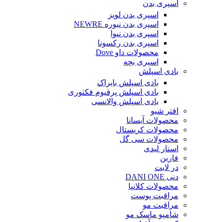
اسپری بدن
اسپری بدن لویز
اسپری بدن نیوره NEWRE
اسپری بدن نیوا
اسپری بدن رکسونا
محصولات داو Dove
اسپری بچه
بادی اسپلش
بادی اسپلش بایراک
بادی اسپلش پرفیوم فکتوری
بادی اسپلش والانسی
افتر شیو
محصولات آیسانا
محصولات کریستال
محصولات سی گل
استار لیدی
فاربن
در لایت
دنی DANI ONE
محصولات کلانپا
مراقبت پوست
مراقبت مو
شامپو ماسک مو