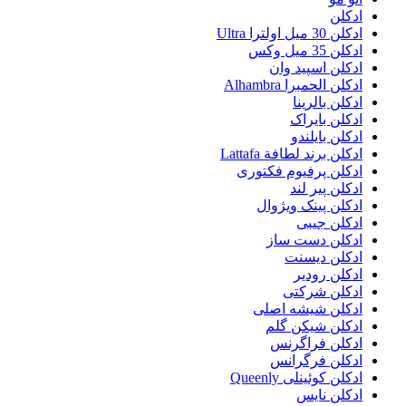
ادکلن
ادکلن 30 میل اولترا Ultra
ادکلن 35 میل وکس
ادکلن اسپید وان
ادکلن الحمبرا Alhambra
ادکلن بالرینا
ادکلن بایراک
ادکلن بایلندو
ادکلن برند لطافة Lattafa
ادکلن پرفیوم فکتوری
ادکلن پیر لند
ادکلن پینک ویژوال
ادکلن جیبی
ادکلن دست ساز
ادکلن دیسنت
ادکلن رودیر
ادکلن شرکتی
ادکلن شیشه اصلی
ادکلن شیکن گلم
ادکلن فراگرنس
ادکلن فرگرانس
ادکلن کوئینلی Queenly
ادکلن نایس