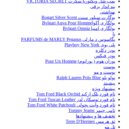
بمب شل ویکتوریا سکرت VICTORIA SECRET
بند انداز برقی
بهداشتی
بوگارت سیلور سنت Bogart Silver Scent
بولگاری آکواBvlgari Aqva Pour Homme
بولگاری امنیا Bvlgari Omnia
پا
پگاسوس د مارلی PARFUMS de MARLY Pegasus
پلی بوی Playboy New York
پودر دکلره
پودر فیکس
پوران هوم ( پورانوم) Pour Un Homme
پوست
پوست و مو
پولو بلو Ralph Lauren Polo Blue
پیشبند
پیشنهاد ویژه
تام فورد بلک ارکید Tom Ford Black Orchid
تام فورد توسکان لدر Tom Ford Tuscan Leather
تام فورد وایت پچولی Tom Ford White Patchouli
تامی جیمز Tommy Jeams
تخفیف ها و پیشنهادها
تق هرمس Terre D'Hermes
تل مو