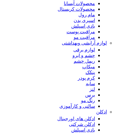
محصولات آیسانا
محصولات کریستال
مام رول
اسپری بدن
بادی اسپلش
مراقبت پوست
مراقبت مو
لوازم آرایشی وبهداشتی
لوازم برقی
چشم و ابرو
ریمل چشم
میکاپ
پنکک
کرم پودر
سایه
لنز
برس
رنگ مو
سالنی و کارآموزی
ادکلن
ادکلن های اورجینال
ادکلن شرکتی
بادی اسپلش