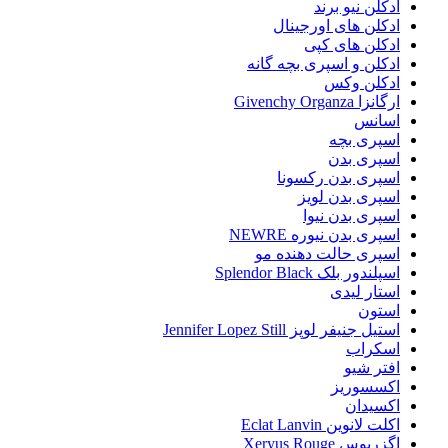
ادکلن نیو برند
ادکلن های اورجینال
ادکلن های کپی
ادکلن و اسپری بچه گانه
ادکلن وکس
ارگانزا Givenchy Organza
اسانس
اسپری بچه
اسپری بدن
اسپری بدن رکسونا
اسپری بدن لویز
اسپری بدن نیوا
اسپری بدن نیوره NEWRE
اسپری حالت دهنده مو
اسپلندور بلک Splendor Black
استار لیدی
استون
استیل جنیفر لوپز Jennifer Lopez Still
اسکراب
افتر شیو
اکسسوریز
اکسیدان
اکلت لانوین Eclat Lanvin
اگزریوس Xeryus Rouge