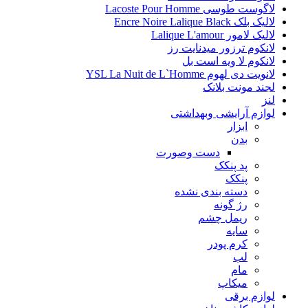
لاگوست طوسی Lacoste Pour Homme
لالیک بلک Encre Noire Lalique Black
لالیک لامور Lalique L'amour
لانکوم ترزور میدنایت رز
لانکوم لا ویه است بل
لانویت دی لهوم YSL La Nuit de L`Homme
لجند مونت بلانک
لنز
لوازم آرایشی وبهداشتی
ابزار
بدن
دست وصورت
پد پنکک
پنکک
دسته بندی نشده
رژ گونه
ریمل چشم
سایه
کرم پودر
لب
مام
میکاپ
لوازم برقی