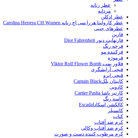
عطر زنانه
مردانه
عطر ادکلن
عطر کارولینا هررا سی اچ زنانه Carolina Herrera CH Women
عطرهای جیبی
فاربن
فارنهایت دیور Dior Fahrenheit
فرچه رنگ
فرکننده مو
فرموژه
فلاور بمب Viktor Rolf Flower Bomb
قیچی آرایشگری
قیچی ابرو
کاپیتان بلکCaptain Black
کادویی
کارتیر پاشا Cartier Pasha
کاسه رنگ
کالکشن اسکاداEscada
کانسیلر
کتاب
کرم ضد آفتاب
کرم ضد آفتاب وکالی
کرم مرطوب کننده دست و صورت