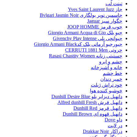
تینت لب
جاز Yves Saint Laurent Jazz
جاسمین نویر بولگاری Bvlgari Jasmin Noir
جگوار سبز Jaguar
جوپ قرمز JOOP HOMME
جیو بلک Giorgio Armani Acqua di Gio
جیوانچی پلی Givenchy Play Intense
جیورجیو آرمانی بلک کدGiorgio Armani Black
چروتی CERRUTI 1881 Men
چستیتی زنانه Rasasi Chastity Women
چشم و ابرو
خانه و آشپزخانه
خط چشم
خمیر دندان
خود تراش ژیلت
خوشبو کننده هوا
دانهیل دیزایر بلو Dunhill Desire Blue
دانهیل فرش Alfred dunhill Fresh
دانهیل قرمز Dunhill Red
دانهیل قهوه ای Dunhill Brown
داو Dove
در لایت
دراکار Drakkar Noir