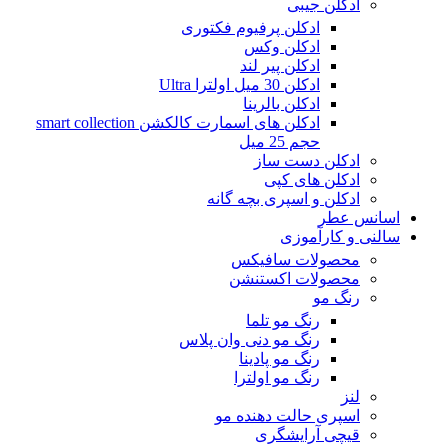
ادکلن جیبی
ادکلن پرفیوم فکتوری
ادکلن وکس
ادکلن پیر لند
ادکلن 30 میل اولترا Ultra
ادکلن بالرینا
ادکلن های اسمارت کالکشن smart collection
حجم 25 میل
ادکلن دست ساز
ادکلن های کپی
ادکلن و اسپری بچه گانه
اسانس عطر
سالنی و کارآموزی
محصولات سافیکس
محصولات اکستنشن
رنگ مو
رنگ مو تلما
رنگ مو دنی وان پلاس
رنگ مو پادینا
رنگ مو اولترا
لنز
اسپری حالت دهنده مو
قیچی آرایشگری