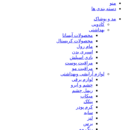
منو
دسته بندی ها
مد و پوشاک
کادویی
بهداشتی
محصولات آیسانا
محصولات کریستال
مام رول
اسپری بدن
بادی اسپلش
مراقبت پوست
مراقبت مو
لوازم آرایشی وبهداشتی
لوازم برقی
چشم و ابرو
ریمل چشم
میکاپ
پنکک
کرم پودر
سایه
لنز
برس
رنگ مو