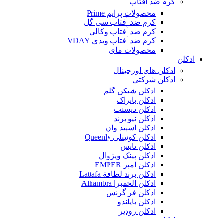
کرم ضد آفتاب
محصولات پرایم Prime
کرم ضد آفتاب سی گل
کرم ضد آفتاب وکالی
کرم ضد آفتاب ویدی VDAY
محصولات مای
ادکلن
ادکلن های اورجینال
ادکلن شرکتی
ادکلن شیکن گلم
ادکلن بایراک
ادکلن دیسنت
ادکلن نیو برند
ادکلن اسپید وان
ادکلن کوئینلی Queenly
ادکلن نایس
ادکلن پینک ویژوال
ادکلن امپر EMPER
ادکلن برند لطافة Lattafa
ادکلن الحمبرا Alhambra
ادکلن فراگرنس
ادکلن بایلندو
ادکلن رودیر