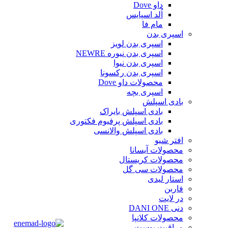
داو Dove
اُلد اسپایس
مام فا
اسپری بدن
اسپری بدن لویز
اسپری بدن نیوره NEWRE
اسپری بدن نیوا
اسپری بدن رکسونا
محصولات داو Dove
اسپری بچه
بادی اسپلش
بادی اسپلش بایراک
بادی اسپلش پرفیوم فکتوری
بادی اسپلش والانسی
افتر شیو
محصولات آیسانا
محصولات کریستال
محصولات سی گل
استار لیدی
فاربن
در لایت
دنی DANI ONE
محصولات کلانپا
مراقبت پوست