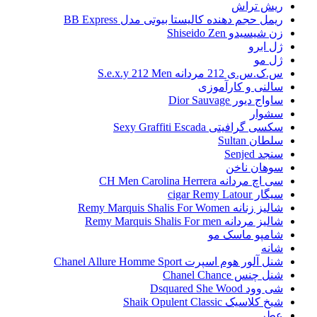
ریش تراش
ریمل حجم دهنده کالیستا بیوتی مدل BB Express
زن شیسیدو Shiseido Zen
ژل ابرو
ژل مو
س.ک.س.ی 212 مردانه S.e.x.y 212 Men
سالنی و کارآموزی
ساواج دیور Dior Sauvage
سشوار
سکسی گرافیتی Sexy Graffiti Escada
سلطان Sultan
سنجد Senjed
سوهان ناخن
سی اچ مردانه CH Men Carolina Herrera
سیگار cigar Remy Latour
شالیز زنانه Remy Marquis Shalis For Women
شالیز مردانه Remy Marquis Shalis For men
شامپو ماسک مو
شانه
شنل آلور هوم اسپرت Chanel Allure Homme Sport
شنل چنس Chanel Chance
شی وود Dsquared She Wood
شیخ کلاسیک Shaik Opulent Classic
عطر