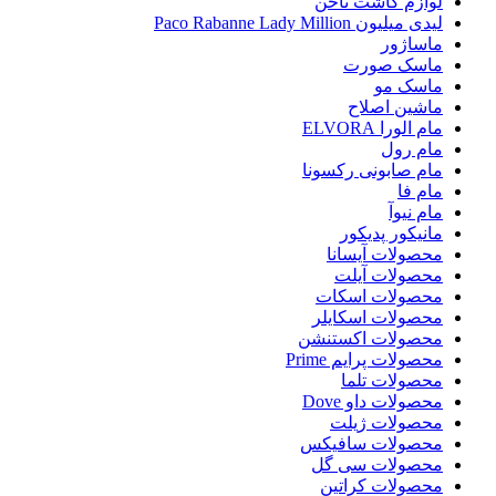
لوازم کاشت ناخن
لیدی میلیون Paco Rabanne Lady Million
ماساژور
ماسک صورت
ماسک مو
ماشین اصلاح
مام الورا ELVORA
مام رول
مام صابونی رکسونا
مام فا
مام نیوآ
مانیکور پدیکور
محصولات آیسانا
محصولات آیلت
محصولات اسکات
محصولات اسکایلر
محصولات اکستنشن
محصولات پرایم Prime
محصولات تلما
محصولات داو Dove
محصولات ژیلت
محصولات سافیکس
محصولات سی گل
محصولات کراتین