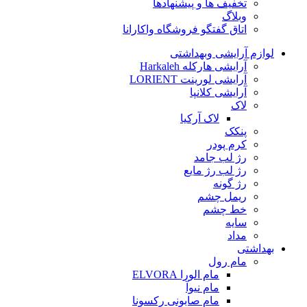
تخفیف ها و پیشنهادها
وبلاگ
اتاق گفتگو فروشگاه واکارانا
لوازم آرایشی وبهداشتی
آرایشی هارکله Harkaleh
آرایشی لورینت LORIENT
آرایشی کلانپا
لاک
لاک آرکیا
پنکک
کرم پودر
رژ لب جامد
رژ لب رژ مایع
رژ گونه
ریمل چشم
خط چشم
سایه
مداد
بهداشتی
مام رول
مام الورا ELVORA
مام نیوآ
مام صابونی رکسونا