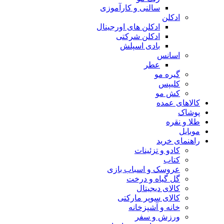
سالنی و کارآموزی
ادکلن
ادکلن های اورجینال
ادکلن شرکتی
بادی اسپلش
اسانس
عطر
گیره مو
کلیپس
کش مو
کالاهای عمده
پوشاک
طلا و نقره
موبایل
راهنمای خرید
کادو و تزئینات
کتاب
عروسک و اسباب بازی
گل گیاه و درخت
کالای دیجیتال
کالای سوپر مارکتی
خانه و آشپزخانه
ورزش و سفر