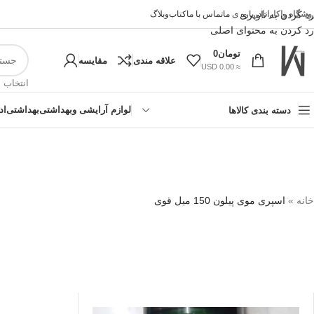
وشگاه واکارانا
رد کردن به ناوبری
درباره ی ما
تماس با ما
کتاب
وبلاگ
رد کردن به محتوای اصلی
تومان
0
علاقه مندی
مقایسه
≈ 0.00 USD
انتخاب 
لوازم آرایشی وبهداشتی
بهداشتی
اد
دسته بندی کالاها
خانه
»
اسپری موی پیلون 150 میل قوی
!تجربه