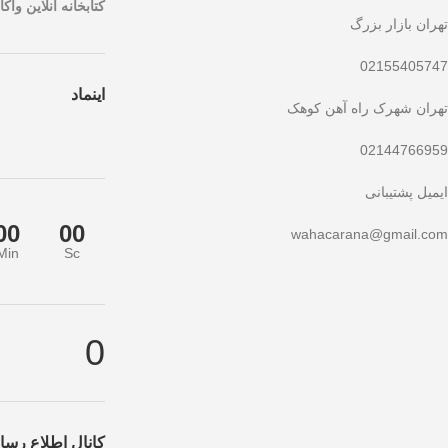
کتابخانه آنلاین واکار
تهران بازار بزرگ
02155405747
اینماد
تهران شهرک راه آهن کوهک
02144766959
ایمیل پشتیبانی
00
00
wahacarana@gmail.com
Min
Sc
ید!
تخفیف ویژه صرفاً مختص خریدهای امروز است. برای دریافت بهترین قیمت ب
0
کانال اطلاع رسان