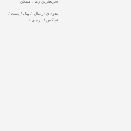
سریعترین زمان ممکن
نحوه ی ارسال / پیک / پست /
تیپاکس / باربری /
ست ندهید!
تخفیف ویژه صرفاً مختص خریدهای امروز است. برای دریافت بهترین 