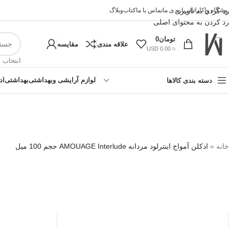
وشگاه واکارانا
رد کردن به ناوبری
درباره ی ما
تماس با ما
کتاب
وبلاگ
رد کردن به محتوای اصلی
تومان
0
علاقه مندی
مقایسه
≈ 0.00 USD
انتخاب 
لوازم آرایشی وبهداشتی
بهداشتی
اد
دسته بندی کالاها
خانه
»
ادکلن آمواج اینترلود مردانه AMOUAGE Interlude حجم 100 میل
!تجربه