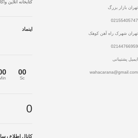
کتابخانه آنلاین واکار
تهران بازار بزرگ
02155405747
اینماد
تهران شهرک راه آهن کوهک
02144766959
ایمیل پشتیبانی
00
00
wahacarana@gmail.com
Min
Sc
خفیف ویژه صرفاً مختص خریدهای امروز است. برای دریافت بهترین قیمت با بال
0
کانال اطلاع رسان