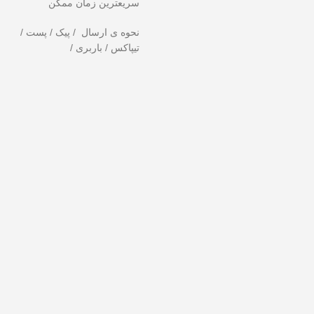
سریعترین زمان ممکن
نحوه ی ارسال / پیک / پست /
تیپاکس / باربری /
هید!
تخفیف ویژه صرفاً مختص خریدهای امروز است. برای دریافت بهترین قیمت 