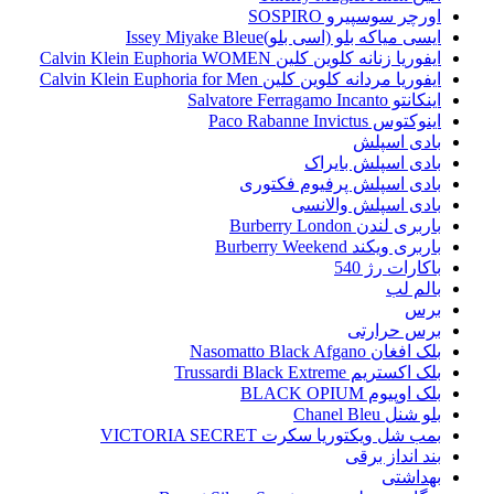
اورچر سوسپیرو SOSPIRO
ایسی میاکه بلو (اسی بلو)Issey Miyake Bleue
ایفوریا زنانه کلوین کلین Calvin Klein Euphoria WOMEN
ایفوریا مردانه کلوین کلین Calvin Klein Euphoria for Men
اینکانتو Salvatore Ferragamo Incanto
اینوکتوس Paco Rabanne Invictus
بادی اسپلش
بادی اسپلش بایراک
بادی اسپلش پرفیوم فکتوری
بادی اسپلش والانسی
باربری لندن Burberry London
باربری ویکند Burberry Weekend
باکارات رژ 540
بالم لب
برس
برس حرارتی
بلک افغان Nasomatto Black Afgano
بلک اکستریم Trussardi Black Extreme
بلک اوپیوم BLACK OPIUM
بلو شنل Chanel Bleu
بمب شل ویکتوریا سکرت VICTORIA SECRET
بند انداز برقی
بهداشتی