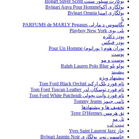
بوگارت سیلور سنت Bogart Silver Scent
بولگاری آکواBvlgari Aqva Pour Homme
بولگاری امنیا Bvlgari Omnia
پا
پگاسوس د مارلی PARFUMS de MARLY Pegasus
پلی بوی Playboy New York
پودر دکلره
پودر فیکس
پوران هوم ( پورانوم) Pour Un Homme
پوست
پوست و مو
پولو بلو Ralph Lauren Polo Blue
پیشبند
پیشنهاد ویژه
تام فورد بلک ارکید Tom Ford Black Orchid
تام فورد توسکان لدر Tom Ford Tuscan Leather
تام فورد وایت پچولی Tom Ford White Patchouli
تامی جیمز Tommy Jeams
تخفیف ها و پیشنهادها
تق هرمس Terre D'Hermes
تل مو
تینت لب
جاز Yves Saint Laurent Jazz
جاسمین نویر بولگاری Bvlgari Jasmin Noir