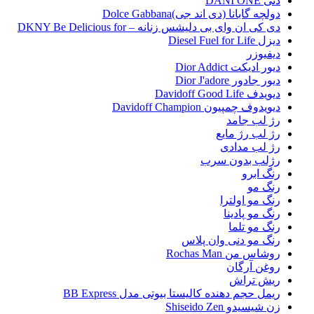
دنی DANI ONE
دولچه گابانا (دی اند جی)Dolce Gabbana
دی کی ان وای بی دلیشس زنانه – DKNY Be Delicious for
دیزل Diesel Fuel for Life
دیفیوزر
دیور ادیکت Dior Addict
دیور جادور Dior J'adore
دیویدف Davidoff Good Life
دیویدوف چمپیون Davidoff Champion
رژ لب جامد
رژ لب رژ مایع
رژ لب مدادی
رژلب بدون سرب
رنگ ابرو
رنگ مو
رنگ مو اولترا
رنگ مو پادینا
رنگ مو تلما
رنگ مو دنی وان پلاس
روشاس من Rochas Man
روغن آرگان
ریش تراش
ریمل حجم دهنده کالیستا بیوتی مدل BB Express
زن شیسیدو Shiseido Zen