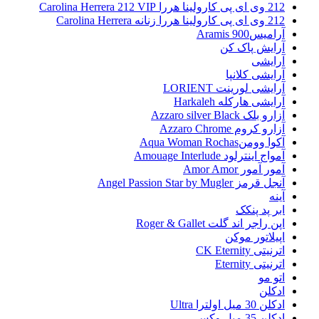
212 وی ای پی کارولینا هررا Carolina Herrera 212 VIP
212 وی ای پی کارولینا هررا زنانه Carolina Herrera
آرامیس900 Aramis
آرایش پاک کن
آرایشی
آرایشی کلانپا
آرایشی لورینت LORIENT
آرایشی هارکله Harkaleh
آزارو بلک Azzaro silver Black
آزارو کروم Azzaro Chrome
آکوا وومنAqua Woman Rochas
آمواج اینترلود Amouage Interlude
آمور آمور Amor Amor
آنجل قرمز Angel Passion Star by Mugler
آینه
ابر پد پنکک
اپن راجر اند گلت Roger & Gallet
اپیلاتور موکن
اترنیتی CK Eternity
اترنیتی Eternity
اتو مو
ادکلن
ادکلن 30 میل اولترا Ultra
ادکلن 35 میل وکس