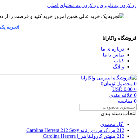
رد کردن به ناوبری
رد کردن به محتوای اصلی
!تجربه یک
فروشگاه واکارانا
درباره ی ما
تماس با ما
کتاب
وبلاگ
0
محصول
تومان
0
≈ 0.00 USD
0
علاقه مندی
0
مقایسه
انتخاب دسته بندی
گل محمدی
212 س ک س ی زنانه Carolina Herrera 212 Sexy
212 منهتن کارولینا هررا Carolina Herrera