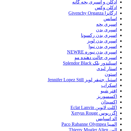
ادکلن و اسپری بچه گانه
ادکلن وکس
ارگانزا Givenchy Organza
اسانس
اسپری بچه
اسپری بدن
اسپری بدن رکسونا
اسپری بدن لویز
اسپری بدن نیوا
اسپری بدن نیوره NEWRE
اسپری حالت دهنده مو
اسپلندور بلک Splendor Black
استار لیدی
استون
استیل جنیفر لوپز Jennifer Lopez Still
اسکراب
افتر شیو
اکسسوریز
اکسیدان
اکلت لانوین Eclat Lanvin
اگزریوس Xeryus Rouge
اُلد اسپایس
المپیا Paco Rabanne Olympea
الین Thierry Mugler Alien