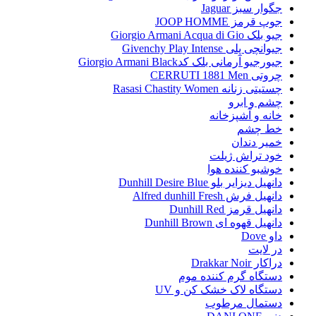
جگوار سبز Jaguar
جوپ قرمز JOOP HOMME
جیو بلک Giorgio Armani Acqua di Gio
جیوانچی پلی Givenchy Play Intense
جیورجیو آرمانی بلک کدGiorgio Armani Black
چروتی CERRUTI 1881 Men
چستیتی زنانه Rasasi Chastity Women
چشم و ابرو
خانه و آشپزخانه
خط چشم
خمیر دندان
خود تراش ژیلت
خوشبو کننده هوا
دانهیل دیزایر بلو Dunhill Desire Blue
دانهیل فرش Alfred dunhill Fresh
دانهیل قرمز Dunhill Red
دانهیل قهوه ای Dunhill Brown
داو Dove
در لایت
دراکار Drakkar Noir
دستگاه گرم کننده موم
دستگاه لاک خشک کن و UV
دستمال مرطوب