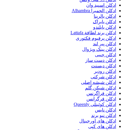
ادکلن اسپید وان
ادکلن الحمبرا Alhambra
ادکلن بالرینا
ادکلن بایراک
ادکلن بایلندو
ادکلن برند لطافة Lattafa
ادکلن پرفیوم فکتوری
ادکلن پیر لند
ادکلن پینک ویژوال
ادکلن جیبی
ادکلن دست ساز
ادکلن دیسنت
ادکلن رودیر
ادکلن شرکتی
ادکلن شیشه اصلی
ادکلن شیکن گلم
ادکلن فراگرنس
ادکلن فرگرانس
ادکلن کوئینلی Queenly
ادکلن نایس
ادکلن نیو برند
ادکلن های اورجینال
ادکلن های کپی