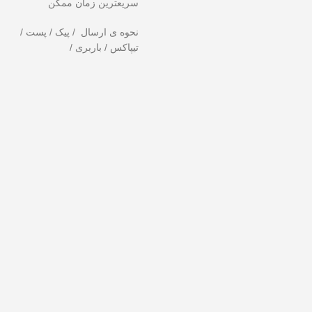
سریعترین زمان ممکن
نحوه ی ارسال / پیک / پست /
تیپاکس / باربری /
تخفیف ویژه صرفاً مختص خریدهای امروز است. برای دریافت بهترین قیمت با ب