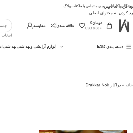
وشگاه واکارانا
رد کردن به ناوبری
درباره ی ما
تماس با ما
کتاب
وبلاگ
رد کردن به محتوای اصلی
تومان
0
علاقه مندی
مقایسه
≈ 0.00 USD
انتخاب 
لوازم آرایشی وبهداشتی
بهداشتی
اد
دسته بندی کالاها
خانه
»
دراکار Drakkar Noir
!تجربه