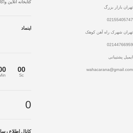
کتابخانه آنلاین واکار
تهران بازار بزرگ
02155405747
اینماد
تهران شهرک راه آهن کوهک
02144766959
ایمیل پشتیبانی
00
00
wahacarana@gmail.com
Min
Sc
 ویژه صرفاً مختص خریدهای امروز است. برای دریافت بهترین قیمت با بالاتری
0
کانال اطلاع رسان