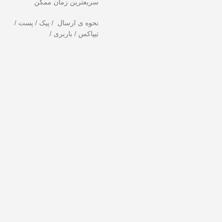
سریعترین زمان ممکن
نحوه ی ارسال / پیک / پست /
تیپاکس / باربری /
دهید!
تخفیف ویژه صرفاً مختص خریدهای امروز است. برای دریافت بهترین قیمت