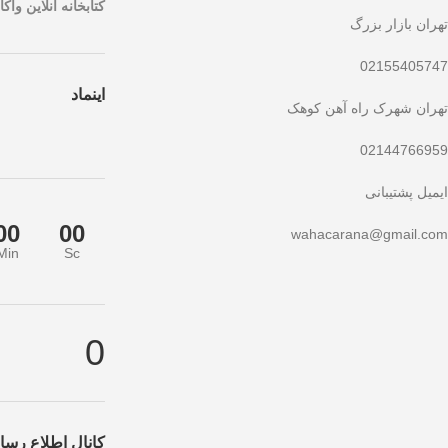
کتابخانه آنلاین واکار
تهران بازار بزرگ
02155405747
اینماد
تهران شهرک راه آهن کوهک
02144766959
ایمیل پشتیبانی
00
00
wahacarana@gmail.com
Min
Sc
خفیف ویژه صرفاً مختص خریدهای امروز است. برای دریافت بهترین قیمت با با
0
کانال اطلاع رسان