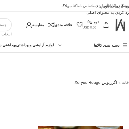
وشگاه واکارانا
رد کردن به ناوبری
درباره ی ما
تماس با ما
کتاب
وبلاگ
رد کردن به محتوای اصلی
تومان
0
علاقه مندی
مقایسه
≈ 0.00 USD
انتخاب 
لوازم آرایشی وبهداشتی
بهداشتی
اد
دسته بندی کالاها
خانه
»
اگزریوس Xeryus Rouge
!تجربه